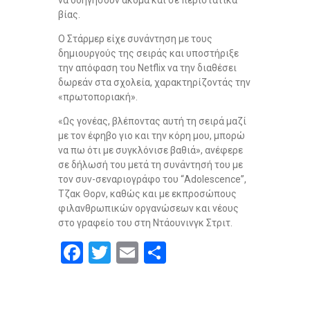
βίας.
Ο Στάρμερ είχε συνάντηση με τους
δημιουργούς της σειράς και υποστήριξε
την απόφαση του Netflix να την διαθέσει
δωρεάν στα σχολεία, χαρακτηρίζοντάς την
«πρωτοποριακή».
«Ως γονέας, βλέποντας αυτή τη σειρά μαζί
με τον έφηβο γιο και την κόρη μου, μπορώ
να πω ότι με συγκλόνισε βαθιά», ανέφερε
σε δήλωσή του μετά τη συνάντησή του με
τον συν-σεναριογράφο του “Adolescence”,
Τζακ Θορν, καθώς και με εκπροσώπους
φιλανθρωπικών οργανώσεων και νέους
στο γραφείο του στη Ντάουνινγκ Στριτ.
F
T
E
S
a
wi
m
h
ce
tt
ail
ar