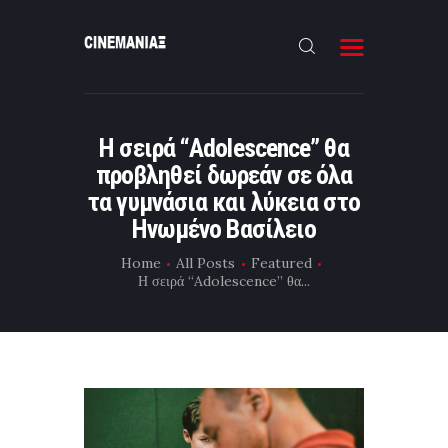
HOME
Η σειρά “Adolescence” θα
ΝΕΑ
προβληθεί δωρεάν σε όλα
ΣΥΝΕΝΤΕΥΞΗ
τα γυμνάσια και λύκεια στο
Ηνωμένο Βασίλειο
FILMMAKING
Home
All Posts
Featured
ΜΙΚΡΟΥ ΜΗΚΟΥΣ
Η σειρά “Adolescence” θα...
EΠΙΚΟΙΝΩΝΙΑ