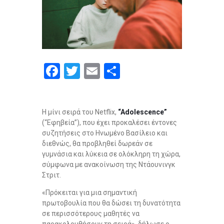
F
T
E
S
a
wi
m
h
ce
tt
ail
ar
Η μίνι σειρά του Netflix,
“Adolescence”
b
er
e
(“Εφηβεία”), που έχει προκαλέσει έντονες
o
συζητήσεις στο Ηνωμένο Βασίλειο και
διεθνώς, θα προβληθεί δωρεάν σε
o
γυμνάσια και λύκεια σε ολόκληρη τη χώρα,
k
σύμφωνα με ανακοίνωση της Ντάουνινγκ
Στριτ.
«Πρόκειται για μια σημαντική
πρωτοβουλία που θα δώσει τη δυνατότητα
σε περισσότερους μαθητές να
παρακολουθήσουν τη σειρά», δήλωσε ο