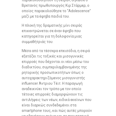
Βρετανός πρωθυπουργός Κιρ Στάρμερ, ο
οποίος παρακολούθησε το “Adolescence”
μαζί με τα έφηβα παιδιά του.
Η πλοκή της δραματικής μίνι σειράς
επικεντρώνεται σε έναν έφηβο που
κατηγορείται για τη δολοφονία μιας
συμμαθήτριάς του.
Μέσα από τα τέσσερα επεισόδια, η σειρά
εξετάζει τις τοξικές και μισογυνικές
επιρροές που δέχονται οι νέοι μέσω του
διαδικτύου, συμπεριλαμβανομένης της
ρητορικής προσωπικοτήτων όπως ο
αυτοχαρακτηριζόμενος μισογυνιστής
influencer Άντριου Τέιτ. Η παραγωγή
αναδεικνύει τον τρόπο με τον οποίο
τέτοιες επιρροές διαμορφώνουν τις
αντιλήψεις των νέων, ειδικά εκείνων που
είναι διαρκώς συνδεδεμένοι στα
smartphone τους, και πώς αυτές μπορούν
να οδηγήσουν ακόμα και σε περιστατικά