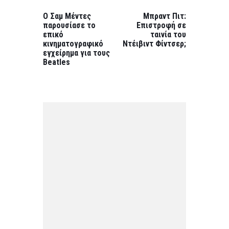
PREVIOUS
NEXT
POST:
POST:
Ο Σαμ Μέντες
Μπραντ Πιτ:
παρουσίασε το
Επιστροφή σε
επικό
ταινία του
κινηματογραφικό
Ντέιβιντ Φίντσερ;
εγχείρημα για τους
Beatles