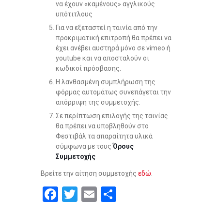
να έχουν «καμένους» αγγλικούς
υπότιτλους
Για να εξεταστεί η ταινία από την
προκριματική επιτροπή θα πρέπει να
έχει ανέβει αυστηρά μόνο σε vimeo ή
youtube και να αποσταλούν οι
κωδικοί πρόσβασης.
Η λανθασμένη συμπλήρωση της
φόρμας αυτομάτως συνεπάγεται την
απόρριψη της συμμετοχής.
Σε περίπτωση επιλογής της ταινίας
θα πρέπει να υποβληθούν στο
Φεστιβάλ τα απαραίτητα υλικά
σύμφωνα με τους
Όρους
Συμμετοχής
Βρείτε την αίτηση συμμετοχής
εδώ
.
F
T
E
S
a
wi
m
h