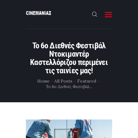
HOME
Το 6ο Διεθνές Φεστιβάλ
ΝΕΑ
Ντοκιμαντέρ
ΣΥΝΕΝΤΕΥΞΗ
Καστελλόριζου περιμένει
τις ταινίες μας!
FILMMAKING
Home
All Posts
Featured
ΜΙΚΡΟΥ ΜΗΚΟΥΣ
Το 6ο Διεθνές Φεστιβάλ...
EΠΙΚΟΙΝΩΝΙΑ