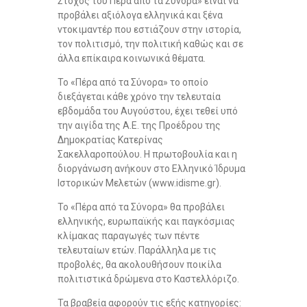
Στόχος του Πέρα από τα Σύνορα» είναι να
προβάλει αξιόλογα ελληνικά και ξένα
ντοκιμαντέρ που εστιάζουν στην ιστορία,
τον πολιτισμό, την πολιτική καθώς και σε
άλλα επίκαιρα κοινωνικά θέματα.
Το «Πέρα από τα Σύνορα» το οποίο
διεξάγεται κάθε χρόνο την τελευταία
εβδομάδα του Αυγούστου, έχει τεθεί υπό
την αιγίδα της Α.Ε. της Προέδρου της
Δημοκρατίας Κατερίνας
Σακελλαροπούλου. Η πρωτοβουλία και η
διοργάνωση ανήκουν στο Ελληνικό Ίδρυμα
Ιστορικών Μελετών (www.idisme.gr).
Το «Πέρα από τα Σύνορα» θα προβάλει
ελληνικής, ευρωπαϊκής και παγκόσμιας
κλίμακας παραγωγές των πέντε
τελευταίων ετών. Παράλληλα με τις
προβολές, θα ακολουθήσουν ποικίλα
πολιτιστικά δρώμενα στο Καστελλόριζο.
Τα βραβεία αφορούν τις εξής κατηγορίες: