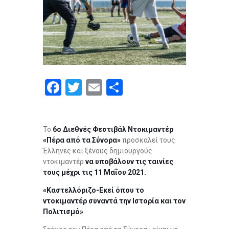
F
T
E
S
a
wi
m
h
ce
tt
ail
ar
Το
6ο Διεθνές Φεστιβάλ Ντοκιμαντέρ
b
er
e
«Πέρα από τα Σύνορα»
προσκαλεί τους
o
Έλληνες και ξένους δημιουργούς
ντοκιμαντέρ
να υποβάλουν τις ταινίες
o
τους μέχρι τις 11 Μαΐου 2021.
k
«Καστελλόριζο-Εκεί όπου το
ντοκιμαντέρ συναντά την Ιστορία και τον
Πολιτισμό»