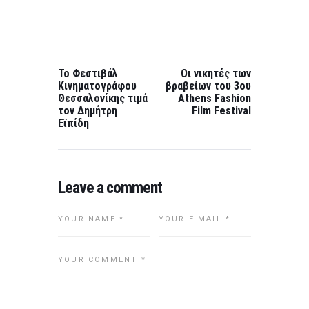
Post
navigation
PREVIOUS
NEXT
POST:
POST:
Το Φεστιβάλ
Οι νικητές των
Κινηματογράφου
βραβείων του 3ου
Θεσσαλονίκης τιμά
Athens Fashion
τον Δημήτρη
Film Festival
Εϊπίδη
Leave a comment