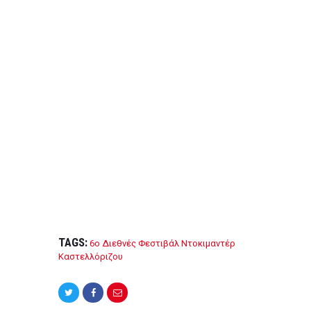
ce
tt
ail
ar
b
er
e
o
o
k
TAGS:
6ο Διεθνές Φεστιβάλ Ντοκιμαντέρ
Καστελλόριζου