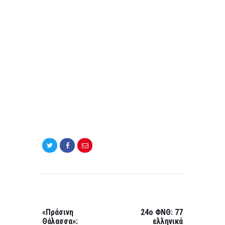
o
k
Post
navigation
PREVIOUS
NEXT
POST:
POST:
«Πράσινη
24ο ΦΝΘ: 77
Θάλασσα»:
ελληνικά