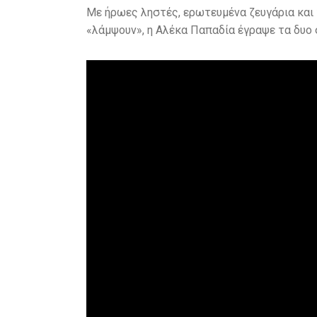
Με ήρωες ληστές, ερωτευμένα ζευγάρια και 
k
«λάμψουν», η Αλέκα Παπαδία έγραψε τα δυο σ