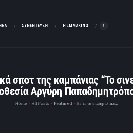
HOME
ΝΕΑ
ΝΕΑ
ΣΥΝΕΝΤΕΥΞΗ
FILMMAKING
ΣΥΝΕΝΤΕΥΞΗ
FILMMAKING
ΜΙΚΡΟΥ ΜΗΚΟΥΣ
κά σποτ της καμπάνιας “Το σιν
οθεσία Αργύρη Παπαδημητρόπ
EΠΙΚΟΙΝΩΝΙΑ
Home
All Posts
Featured
Δείτε τα διαφημιστικά...