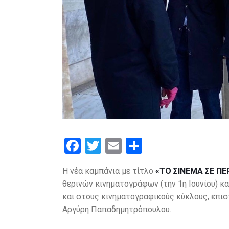
F
T
E
S
a
wi
m
h
Η νέα καμπάνια με τίτλο
«ΤΟ ΣΙΝΕΜΑ ΣΕ ΠΕ
ce
tt
ail
ar
θερινών κινηματογράφων (την 1η Ιουνίου) κα
b
er
e
και στους κινηματογραφικούς κύκλους, επισ
o
Αργύρη Παπαδημητρόπουλου.
o