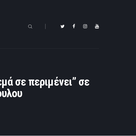
εμά σε περιμένει” σε
ουλου