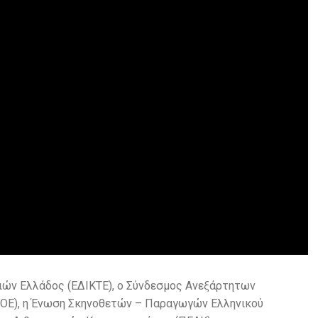
ιών Ελλάδος (ΕΔΙΚΤΕ), ο Σύνδεσμος Ανεξάρτητων
Ε), η Ένωση Σκηνοθετών – Παραγωγών Ελληνικού