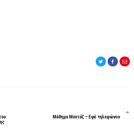
NEXT
POST:
του
Μάθημα Μοντάζ – Εφέ τηλεφώνου
ης