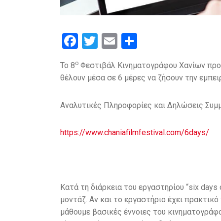
F
T
E
S
a
wi
m
h
ο
Το 8
Φεστιβάλ Κινηματογράφου Χανίων προσ
ce
tt
ail
ar
θέλουν μέσα σε 6 μέρες να ζήσουν την εμπειρ
b
er
e
o
Αναλυτικές Πληροφορίες και Δηλώσεις Συμμ
o
k
https://www.
chaniafilmfestival.com/6days/
Κατά τη διάρκεια του εργαστηρίου “six days 
μοντάζ. Αν και το εργαστήριο έχει πρακτικό
μάθουμε βασικές έννοιες του κινηματογράφου