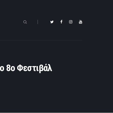
το 8ο Φεστιβάλ