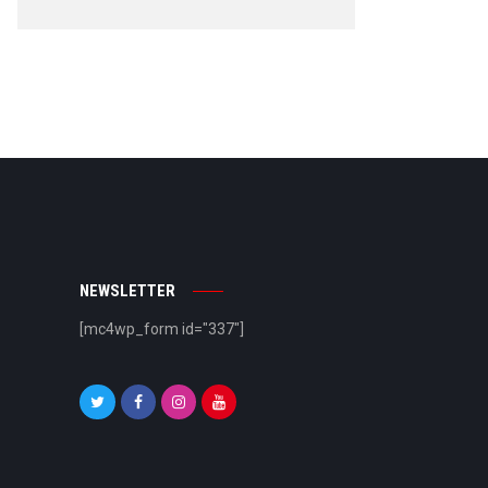
NEWSLETTER
[mc4wp_form id="337"]