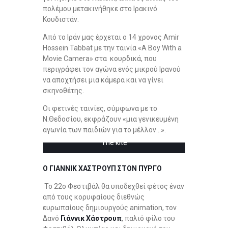
πολέμου μετακινήθηκε στο Ιρακινό
Κουδιστάν.
Από το Ιράν μας έρχεται ο 14 χρονος Amir
Hossein Tabbat με την ταινία «A Boy With a
Movie Camera» στα κουρδικά, που
περιγράφει τον αγώνα ενός μικρού Ιρανού
να αποχτήσει μια κάμερα και να γίνει
σκηνοθέτης.
Οι φετινές ταινίες, σύμφωνα με το
Ν.Θεδοσίου, εκφράζουν «μια γενικευμένη
αγωνία των παιδιών για το μέλλον…».
The kite
Ο ΓΙΑΝΝΙΚ ΧΑΣΤΡΟΥΠ ΣΤΟΝ ΠΥΡΓΟ
Το 22ο Φεστιβάλ θα υποδεχθεί φέτος έναν
από τους κορυφαίους διεθνώς
ευρωπαίους δημιουργούς animation, τον
Δανό
Γιάννικ Χάστρουπ
, παλιό φίλο του