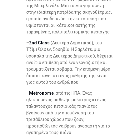
της Μπερλινάλε. Μια ταινία γυρισμένη
στην ιδιαίτερη πατρίδα της σκηνοθέτριας,
η οποία αναδεικνύει την καταπίεση που
υφίστανται οι κάτοικοι αυτής της
ταραγμένης, πολυπολιτισμικής περιοχής.
–
2nd Class
(Δευτέρα Δημοτικού), του
Τζίμι Όλσεν, Σουηδία. Η Σαρλότε, μια
δασκάλα της Δευτέρας Δημοτικού, δέχεται
αναίτια επίθεση από ένα νεοναζιστή και
τραυματίζεται σοβαρά. Την επόμενη μέρα
διαπιστώνει ότι ένας μαθητής της είναι
γιος αυτού του ανθρώπου.
–
Metronome
, από τις ΗΠΑ. Ένας
ηλικιωμένος ασθενής μαέστρος κι ένας
ταλαντούχος πιτσιρικάς πιανίστας
βγαίνουν από την απομόνωση του
τρισάθλιου χώρου που ζουν,
προσπαθώντας να βρουν αγοραστή για το
αγαπημένο τους πιάνο…