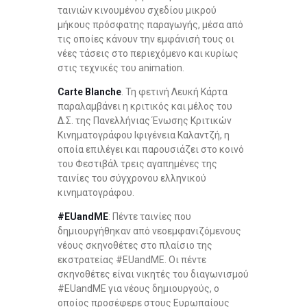
ταινιών κινουμένου σχεδίου μικρού
μήκους πρόσφατης παραγωγής, μέσα από
τις οποίες κάνουν την εμφάνισή τους οι
νέες τάσεις στο περιεχόμενο και κυρίως
στις τεχνικές του animation.
Carte Blanche
. Τη φετινή Λευκή Κάρτα
παραλαμβάνει η κριτικός και μέλος του
Δ.Σ. της Πανελλήνιας Ένωσης Κριτικών
Κινηματογράφου Ιφιγένεια Καλαντζή, η
οποία επιλέγει και παρουσιάζει στο κοινό
του Φεστιβάλ τρεις αγαπημένες της
ταινίες του σύγχρονου ελληνικού
κινηματογράφου.
#EUandME
: Πέντε ταινίες που
δημιουργήθηκαν από νεοεμφανιζόμενους
νέους σκηνοθέτες στο πλαίσιο της
εκστρατείας #EUandME. Οι πέντε
σκηνοθέτες είναι νικητές του διαγωνισμού
#EUandME για νέους δημιουργούς, ο
οποίος προσέφερε στους Ευρωπαίους