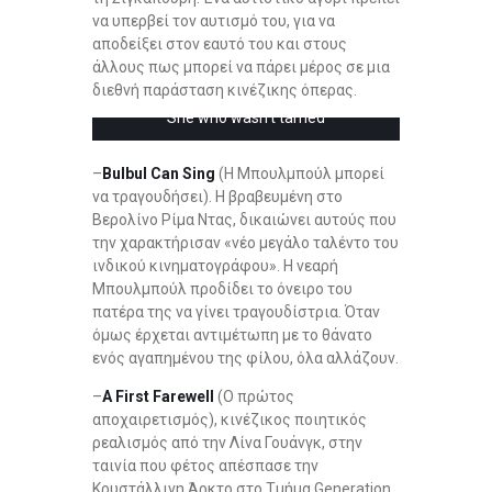
να υπερβεί τον αυτισμό του, για να
αποδείξει στον εαυτό του και στους
άλλους πως μπορεί να πάρει μέρος σε μια
διεθνή παράσταση κινέζικης όπερας.
She who wasn’t tamed
–
Bulbul Can Sing
(Η Μπουλμπούλ μπορεί
να τραγουδήσει). Η βραβευμένη στο
Βερολίνο Ρίμα Ντας, δικαιώνει αυτούς που
την χαρακτήρισαν «νέο μεγάλο ταλέντο του
ινδικού κινηματογράφου». Η νεαρή
Μπουλμπούλ προδίδει το όνειρο του
πατέρα της να γίνει τραγουδίστρια. Όταν
όμως έρχεται αντιμέτωπη με το θάνατο
ενός αγαπημένου της φίλου, όλα αλλάζουν.
–
A First Farewell
(Ο πρώτος
αποχαιρετισμός), κινέζικος ποιητικός
ρεαλισμός από την Λίνα Γουάνγκ, στην
ταινία που φέτος απέσπασε την
Κρυστάλλινη Άρκτο στο Τμήμα Generation