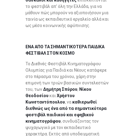
το φεστιβάλ απ’ όλη την Ελλάδα, για να
μάθουν πώς μπορούν να αξιοποιήσουν μια
ταινία ως εκπαιδευτικό εργαλείο αλλά και
ως μέσο κοινωνικής αφύπνισης.
ΕΝΑ ΑΠΟ ΤΑ ΣΗΜΑΝΤΙΚΟΤΕΡΑ ΠΑΙΔΙΚΑ
ΦΕΣΤΙΒΑΛ ΣΤΟΝ ΚΟΣΜΟ
Το Διεθνές Φεστιβάλ Κινηματογράφου
Ολυμπίας για Παιδιά και Νέους κατάφερε
στο πέρασμα του χρόνου, χάρη στην
επιμονή των τριών βασικών συντελεστών
του, των
Δημήτρη Σπύρου
,
Νίκου
Θεοδοσίου
και
Χρήστου
Κωνσταντόπουλου
, να
καθιερωθεί
διεθνώς ως ένα από τα σημαντικότερα
φεστιβάλ παιδικού και εφηβικού
κινηματογράφου
, συνδυάζοντας τον
ψυχαγωγικό με τον εκπαιδευτικό
χαρακτήρα. Εκτός από υποδειγματική