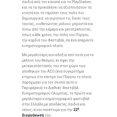
παιδιά από τον καναπέ και το PlayStation,
και να τα προκαλέσει να αξιοποιήσουν τα
κινητά και τα τάμπλετ τους πολύ πιο
δημιουργικά: να γυρίσουν τις δικές τους
ταινίες, υιοθετώντας ρόλους μπροστά και
πίσω από την κάμερα και μετατρέποντας,
όπως κάθε χρόνο, την πόλη του Πύργου,
την καρδιά του Φεστιβάλ, σε ένα απέραντο
κινηματογραφικό πλατό.
Με μεγαλύτερη αισιοδοξία από ποτέ για το
μέλλον του θεσμού, εν όψει της
μετεγκατάστασής του στον χώρο των
αποθηκών του ΑΣΟ (ένα συγκρότημα
κτηρίων στο κέντρο του Πύργου το οποίο
παραχωρεί για τον σκοπό αυτό η
Περιφέρεια) το Διεθνές Φεστιβάλ
Κινηματογράφου Ολυμπίας, το πρώτο και
μεγαλύτερο κινηματογραφικό φεστιβάλ
στην Ελλάδα με αποδέκτες παιδιά και
η
νέους, είναι πανέτοιμο για την
22
διοργάνωσή
του.