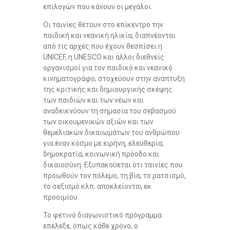
επιλογών που κάνουν οι μεγάλοι.
Οι ταινίες θέτουν στο επίκεντρο την
παιδική και νεανική ηλικία, διαπνέονται
από τις αρχές που έχουν θεσπίσει η
UNICEF, η UNESCO και άλλοι διεθνείς
οργανισμοί για τον παιδικό και νεανικό
κινηματογράφο, στοχεύουν στην ανάπτυξη
της κριτικής και δημιουργικής σκέψης
των παιδιών και των νέων και
αναδεικνύουν τη σημασία του σεβασμού
των οικουμενικών αξιών και των
θεμελιακών δικαιωμάτων του ανθρώπου
για έναν κόσμο με ειρήνη, ελευθερία,
δημοκρατία, κοινωνική πρόοδο και
δικαιοσύνη. Εξυπακούεται ότι ταινίες που
προωθούν τον πόλεμο, τη βία, το ρατσισμό,
το σεξισμό κλπ. αποκλείονται εκ
προοιμίου.
Το φετινό διαγωνιστικό πρόγραμμα
επέλεξε, όπως κάθε χρόνο, ο
Kinderfilm GmbH / Daniel Severa