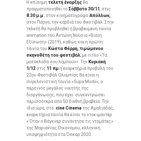
Η επίσημη
τελετή έναρξης
θα
πραγματοποιηθεί το
Σάββατο 30/11
, στις
8.30 μ.μ
., στον κινηματογράφο
Απόλλων,
στον Πύργο, την καρδιά του Φεστιβάλ. Στην
τελετή θα προβληθεί η βραβευμένη ταινία
animation του Αντώνη Νούσια «Βίαιη
Εξίσωση» (2019), καθώς και η πρώτη
ταινία του
Κώστα Φέρρη, τιμώμενου
σκηνοθέτη του φεστιβάλ
, με τίτλο «Τα
ματόκλαδά σου λάμπουν». Την
Κυριακή
1/12
στις
11 πμ
η εναρκτήρια προβολή του
22ου Φεστιβάλ Ολυμπίας θα είναι η
συγκλονιστική ταινία «Supa Modo», ο
περσινός μεγάλος νικητής της
διοργάνωσης, που έχει συγκεντρώσει
περισσότερα από 50 διεθνή βραβεία. Την
ίδια ώρα, στο
cine
Cinema
της Αμαλιάδας,
εναρκτήρια ταινία θα είναι το ντοκιμαντέρ
«’Οταν ο Βάγκνερ συνάντησε τις ντομάτες»
της Μαριάννας Οικονόμου, ελληνική
υποψηφιότητα στα Όσκαρ 2020.