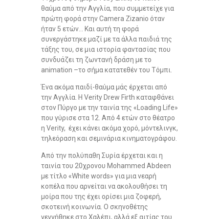
θαύμα από την Αγγλία, που συμμετείχε για
πρώτη φορά στην Camera Zizanio όταν
ήταν 5 ετών… Και αυτή τη φορά
συνεργάστηκε μαζί με τα άλλα παιδιά της
τάξης του, σε μια ιστορία φαντασίας που
συνδυάζει τη ζωντανή δράση με το
animation –το σήμα κατατεθέν του Τόμπι.
Ένα ακόμα παιδί-θαύμα μάς έρχεται από
την Αγγλία. Η Verity Drew Firth καταφθάνει
στον Πύργο με την ταινία της «Loading Life»
που γύρισε στα 12. Από 4 ετών στο θέατρο
η Verity, έχει κάνει ακόμα χορό, μόντελινγκ,
τηλεόραση και σεμινάρια κινηματογράφου.
Από την πολύπαθη Συρία έρχεται και η
ταινία του 20χρονου Μohammed Αbdeen
με τίτλο «White words» για μια νεαρή
κοπέλα που αρνείται να ακολουθήσει τη
μοίρα που της έχει ορίσει μια ζοφερή,
σκοτεινή κοινωνία. Ο σκηνοθέτης
γεννήθηκε στο Χαλέπι, αλλά εξ αιτίας του