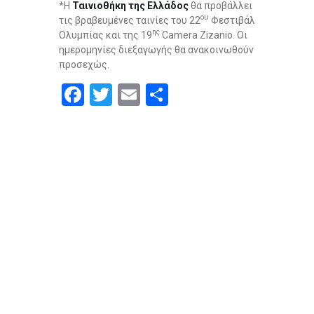
*Η
Ταινιοθήκη της Ελλάδος
θα προβάλλει
ου
τις βραβευμένες ταινίες του 22
Φεστιβάλ
ης
Ολυμπίας και της 19
Camera Zizanio. Οι
ημερομηνίες διεξαγωγής θα ανακοινωθούν
προσεχώς.
F
T
E
S
a
wi
m
h
ce
tt
ail
ar
b
er
e
o
o
k