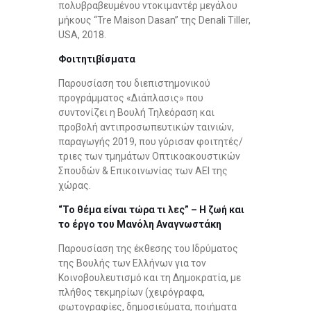
πολυβραβευμένου ντοκιμαντέρ μεγάλου
μήκους “Tre Maison Dasan” της Denali Tiller,
USA, 2018.
Φοιτητιβίσματα
Παρουσίαση του διεπιστημονικού
προγράμματος «Διάπλασις» που
συντονίζει η Βουλή Τηλεόραση και
προβολή αντιπροσωπευτικών ταινιών,
παραγωγής 2019, που γύρισαν φοιτητές/
τριες των τμημάτων Οπτικοακουστικών
Σπουδών & Επικοινωνίας των ΑΕΙ της
χώρας.
“Το θέμα είναι τώρα τι λες” – H ζωή και
το έργο του Μανόλη Αναγνωστάκη
Παρουσίαση της έκθεσης του Ιδρύματος
της Βουλής των Ελλήνων για τον
Κοινοβουλευτισμό και τη Δημοκρατία, με
πλήθος τεκμηρίων (χειρόγραφα,
φωτογραφίες, δημοσιεύματα, ποιήματα