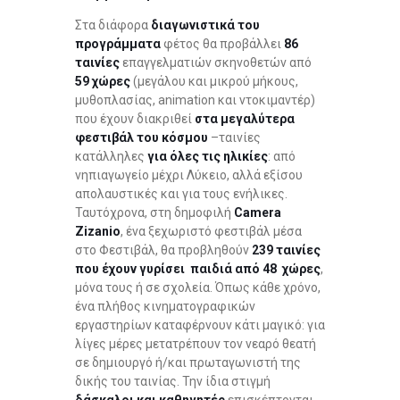
Στα διάφορα
διαγωνιστικά του
προγράμματα
φέτος θα προβάλλει
86
ταινίες
επαγγελματιών σκηνοθετών από
59 χώρες
(μεγάλου και μικρού μήκους,
μυθοπλασίας, animation και ντοκιμαντέρ)
που έχουν διακριθεί
στα μεγαλύτερα
φεστιβάλ του κόσμου
–ταινίες
κατάλληλες
για όλες τις ηλικίες
: από
νηπιαγωγείο μέχρι Λύκειο, αλλά εξίσου
απολαυστικές και για τους ενήλικες.
Ταυτόχρονα, στη δημοφιλή
Camera
Zizanio
, ένα ξεχωριστό φεστιβάλ μέσα
στο Φεστιβάλ, θα προβληθούν
239 ταινίες
που έχουν γυρίσει παιδιά από 48 χώρες
,
μόνα τους ή σε σχολεία. Όπως κάθε χρόνο,
ένα πλήθος κινηματογραφικών
εργαστηρίων καταφέρνουν κάτι μαγικό: για
λίγες μέρες μετατρέπουν τον νεαρό θεατή
σε δημιουργό ή/και πρωταγωνιστή της
δικής του ταινίας. Την ίδια στιγμή
δάσκαλοι και καθηγητές
επισκέπτονται