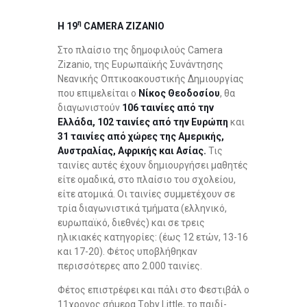
η
Η 19
CAMERA ZIZANIO
Στο πλαίσιο της δημοφιλούς Camera
Zizanio, της Ευρωπαϊκής Συνάντησης
Νεανικής Οπτικοακουστικής Δημιουργίας
που επιμελείται ο
Νίκος Θεοδοσίου
, θα
διαγωνιστούν
106 ταινίες από την
Ελλάδα, 102 ταινίες
από την Ευρώπη
και
31 ταινίες από χώρες της Αμερικής,
Αυστραλίας, Αφρικής και Ασίας.
Τις
ταινίες αυτές έχουν δημιουργήσει μαθητές
είτε ομαδικά, στο πλαίσιο του σχολείου,
είτε ατομικά. Οι ταινίες συμμετέχουν σε
τρία διαγωνιστικά τμήματα (ελληνικό,
ευρωπαϊκό, διεθνές) και σε τρεις
ηλικιακές κατηγορίες: (έως 12 ετών, 13-16
και 17-20). Φέτος υποβλήθηκαν
περισσότερες απο 2.000 ταινίες.
Φέτος επιστρέφει και πάλι στο Φεστιβάλ ο
11χρονος σήμερα Τoby Little, το παιδί-