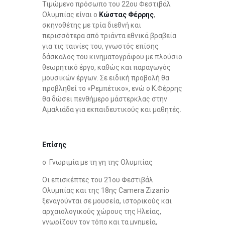
Τιμώμενο πρόσωπο του 22ου Φεστιβάλ
Ολυμπίας είναι ο
Κώστας Φέρρης
,
σκηνοθέτης με τρία διεθνή και
περισσότερα από τριάντα εθνικά βραβεία
για τις ταινίες του, γνωστός επίσης
δάσκαλος του κινηματογράφου με πλούσιο
θεωρητικό έργο, καθώς και παραγωγός
μουσικών έργων. Σε ειδική προβολή θα
προβληθεί το «Ρεμπέτικο», ενώ ο Κ.Φέρρης
θα δώσει πενθήμερο μάστερκλας στην
Αμαλιάδα για εκπαιδευτικούς και μαθητές.
Επίσης
o Γνωριμία με τη γη της Ολυμπίας
Οι επισκέπτες του 21ου Φεστιβάλ
Ολυμπίας και της 18ης Camera Zizanio
ξεναγούνται σε μουσεία, ιστορικούς και
αρχαιολογικούς χώρους της Ηλείας,
γνωρίζουν τον τόπο και τα μνημεία,