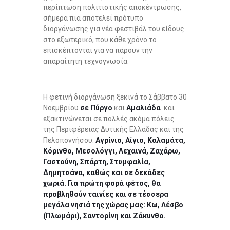
περίπτωση πολιτιστικής αποκέντρωσης,
σήμερα πια αποτελεί πρότυπο
διοργάνωσης για νέα φεστιβάλ του είδους
στο εξωτερικό, που κάθε χρόνο το
επισκέπτονται για να πάρουν την
απαραίτητη τεχνογνωσία.
Η φετινή διοργάνωση ξεκινά το Σάββατο 30
Νοεμβρίου
σε Πύργο
και
Αμαλιάδα
και
εξακτινώνεται σε πολλές ακόμα πόλεις
της Περιφέρειας Δυτικής Ελλάδας και της
Πελοποννήσου:
Αγρίνιο, Αίγιο, Καλαμάτα,
Κόρινθο, Μεσολόγγι, Λεχαινά, Ζαχάρω,
Γαστούνη, Σπάρτη, Στυμφαλία,
Δημητσάνα, καθώς και σε δεκάδες
χωριά. Για πρώτη φορά φέτος, θα
προβληθούν ταινίες και σε τέσσερα
μεγάλα νησιά της χώρας μας: Κω, Λέσβο
(Πλωμάρι), Σαντορίνη και Ζάκυνθο.