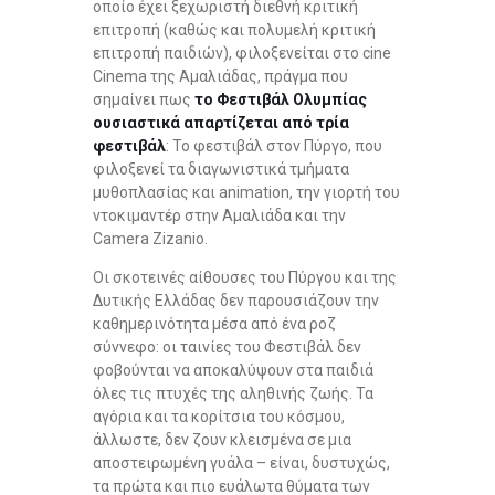
οποίο έχει ξεχωριστή διεθνή κριτική
επιτροπή (καθώς και πολυμελή κριτική
επιτροπή παιδιών), φιλοξενείται στο cine
Cinema της Αμαλιάδας, πράγμα που
σημαίνει πως
το Φεστιβάλ Ολυμπίας
ουσιαστικά απαρτίζεται από τρία
φεστιβάλ
: Το φεστιβάλ στον Πύργο, που
φιλοξενεί τα διαγωνιστικά τμήματα
μυθοπλασίας και animation, την γιορτή του
ντοκιμαντέρ στην Αμαλιάδα και την
Camera Zizanio.
Οι σκοτεινές αίθουσες του Πύργου και της
Δυτικής Ελλάδας δεν παρουσιάζουν την
καθημερινότητα μέσα από ένα ροζ
σύννεφο: οι ταινίες του Φεστιβάλ δεν
φοβούνται να αποκαλύψουν στα παιδιά
όλες τις πτυχές της αληθινής ζωής. Τα
αγόρια και τα κορίτσια του κόσμου,
άλλωστε, δεν ζουν κλεισμένα σε μια
αποστειρωμένη γυάλα – είναι, δυστυχώς,
τα πρώτα και πιο ευάλωτα θύματα των