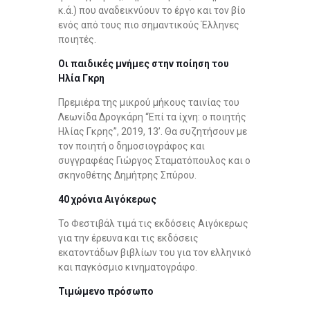
κ.ά.) που αναδεικνύουν το έργο και τον βίο
ενός από τους πιο σημαντικούς Έλληνες
ποιητές.
Οι παιδικές μνήμες στην ποίηση του
Ηλία Γκρη
Πρεμιέρα της μικρού μήκους ταινίας του
Λεωνίδα Δρογκάρη “Επί τα ίχνη: o ποιητής
Ηλίας Γκρης”, 2019, 13’. Θα συζητήσουν με
τον ποιητή ο δημοσιογράφος και
συγγραφέας Γιώργος Σταματόπουλος και ο
σκηνοθέτης Δημήτρης Σπύρου.
40 χρόνια Αιγόκερως
Το Φεστιβάλ τιμά τις εκδόσεις Αιγόκερως
για την έρευνα και τις εκδόσεις
εκατοντάδων βιβλίων του για τον ελληνικό
και παγκόσμιο κινηματογράφο.
Τιμώμενο πρόσωπο