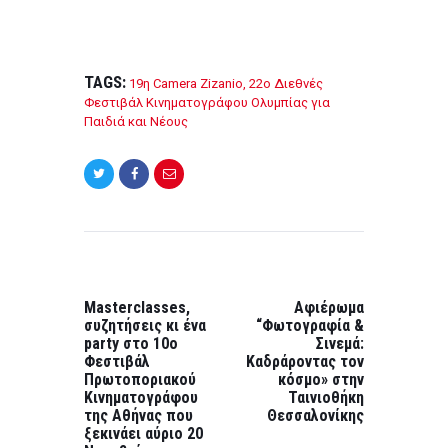
TAGS:
19η Camera Zizanio
,
22ο Διεθνές
Φεστιβάλ Κινηματογράφου Ολυμπίας για
Παιδιά και Νέους
Post
navigation
PREVIOUS
NEXT
POST:
POST:
Masterclasses,
Αφιέρωμα
συζητήσεις κι ένα
“Φωτογραφία &
party στο 10ο
Σινεμά:
Φεστιβάλ
Καδράροντας τον
Πρωτοποριακού
κόσμο» στην
Κινηματογράφου
Ταινιοθήκη
της Αθήνας που
Θεσσαλονίκης
ξεκινάει αύριο 20