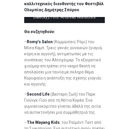
καλλιτεχνικός διευθυντής του Φεστιβάλ
Produktion; “Orangentage”: v.l. Hanna
Ολυμπίας Δημήτρης Σπύρου
.
(Emilie Neumeister), Darek (Tomáš
Dalecký); Foto: Andreas Wünschirs
Θα συζητηθούν:
–
Romy’s Salon
(Κομμώσεις Ρόμι) του
Μίσα Καμπ. Τρεις γενιές γυναικών (γιαγιά,
κόρη και εγγονή), αντιμέτωπες με τις
συνέπειες του Αλτσχάιμερ. Το εξαιρετικό
χιούμορ επιτρέπει στο νεαρό θεατή να
απολαύσει μια ταινία με σκληρό θέμα.
Κορυφαία η ανάπτυξη της σχέσης γιαγιάς
και εγγονής.
–
Second Life
(Δεύτερη ζωή) του Παρκ
Γιούνγκ-Γιού από τη Νότια Κορέα. Ένα
γυμνασιοκόριτσο γίνεται άθελά της αιτία
να αυτοκτονήσει μια συμμάθητριά της.
–
The Wayang Kids
, του Ραϊμόντ Ταντ από
τη Σιγκαπούρη. Ένα αυτιστικό αγόρι πρέπει