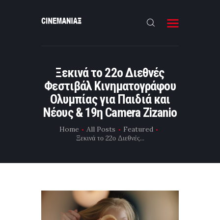
HOME
Ξεκινά το 22ο Διεθνές
ΝΕΑ
Φεστιβάλ Κινηματογράφου
ΣΥΝΕΝΤΕΥΞΗ
Ολυμπίας για Παιδιά και
Νέους & 19η Camera Zizanio
FILMMAKING
Home
All Posts
Featured
ΜΙΚΡΟΥ ΜΗΚΟΥΣ
Ξεκινά το 22ο Διεθνές...
EΠΙΚΟΙΝΩΝΙΑ