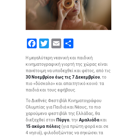
F
T
E
S
a
wi
m
h
Η μεγαλύτερη νεανική και παιδική
ce
tt
ail
ar
κινηματογραφική γιορτή της χώρας είναι
b
er
e
πανέτοιμη να υποδεχθεί και φέτος, από τις
30 Νοεμβρίου έως τις 7 Δεκεμβρίου
, το
o
πιο «δύσκολο» και απαιτητικό κοινό: τα
o
παιδιά και τους εφήβους.
k
Το Διεθνές Φεστιβάλ Κινηματογράφου
Ολυμπίας για Παιδιά και Νέους, το πιο
χαρούμενο φεστιβάλ της Ελλάδας, θα
διεξαχθεί στον
Πύργο
, την
Αμαλιάδα
και
15 ακόμα πόλεις
(για πρώτη φορά και σε
4 νησιά), φιλοδοξώντας να σηκώσει τα