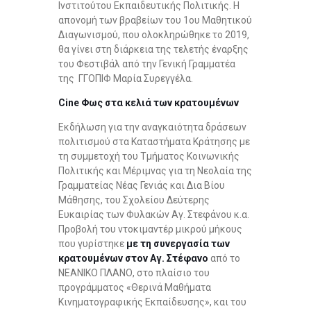
Ινστιτούτου Εκπαιδευτικής Πολιτικής. Η
απονομή των βραβείων του 1ου Μαθητικού
Διαγωνισμού, που ολοκληρώθηκε το 2019,
θα γίνει στη διάρκεια της τελετής έναρξης
του Φεστιβάλ από την Γενική Γραμματέα
της ΓΓΟΠΙΦ Μαρία Συρεγγέλα.
Cine Φως στα κελιά των κρατουμένων
Εκδήλωση για την αναγκαιότητα δράσεων
πολιτισμού στα Καταστήματα Κράτησης με
τη συμμετοχή του Τμήματος Κοινωνικής
Πολιτικής και Μέριμνας για τη Νεολαία της
Γραμματείας Νέας Γενιάς και Δια Βίου
Μάθησης, του Σχολείου Δεύτερης
Ευκαιρίας των Φυλακών Αγ. Στεφάνου κ.α.
Προβολή του ντοκιμαντέρ μικρού μήκους
που γυρίστηκε
με τη συνεργασία των
κρατουμένων στον Αγ. Στέφανο
από το
ΝΕΑΝΙΚΟ ΠΛΑΝΟ, στο πλαίσιο του
προγράμματος «Θερινά Μαθήματα
Κινηματογραφικής Εκπαίδευσης», και του