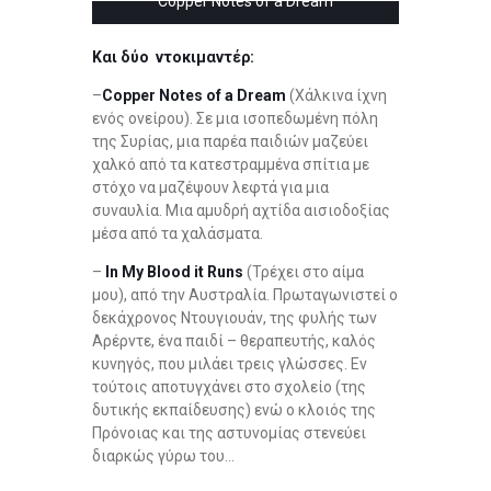
Copper Notes of a Dream
Και δύο ντοκιμαντέρ:
–
Copper Notes of a Dream
(Χάλκινα ίχνη
ενός ονείρου). Σε μια ισοπεδωμένη πόλη
της Συρίας, μια παρέα παιδιών μαζεύει
χαλκό από τα κατεστραμμένα σπίτια με
στόχο να μαζέψουν λεφτά για μια
συναυλία. Μια αμυδρή αχτίδα αισιοδοξίας
μέσα από τα χαλάσματα.
–
In My Bloo
d
it Runs
(Τρέχει στο αίμα
μου), από την Αυστραλία. Πρωταγωνιστεί ο
δεκάχρονος Ντουγιουάν, της φυλής των
Αρέρντε, ένα παιδί – θεραπευτής, καλός
κυνηγός, που μιλάει τρεις γλώσσες. Εν
τούτοις αποτυγχάνει στο σχολείο (της
δυτικής εκπαίδευσης) ενώ ο κλοιός της
Πρόνοιας και της αστυνομίας στενεύει
διαρκώς γύρω του…