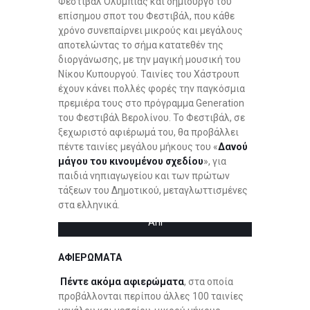
Φεστιβάλ Ολυμπίας και δημιουργό του
επίσημου σποτ του Φεστιβάλ, που κάθε
χρόνο συνεπαίρνει μικρούς και μεγάλους
αποτελώντας το σήμα κατατεθέν της
διοργάνωσης, με την μαγική μουσική του
Νίκου Κυπουργού. Ταινίες του Χάστρουπ
έχουν κάνει πολλές φορές την παγκόσμια
πρεμιέρα τους στο πρόγραμμα Generation
του Φεστιβάλ Βερολίνου. Το Φεστιβάλ, σε
ξεχωριστό αφιέρωμά του, θα προβάλλει
πέντε ταινίες μεγάλου μήκους του «
Δανού
μάγου του κινουμένου σχεδίου
», για
παιδιά νηπιαγωγείου και των πρώτων
τάξεων του Δημοτικού, μεταγλωττισμένες
στα ελληνικά.
Ani
ΑΦΙΕΡΩΜΑΤΑ
Πέντε ακόμα αφιερώματα
, στα οποία
προβάλλονται περίπου άλλες 100 ταινίες