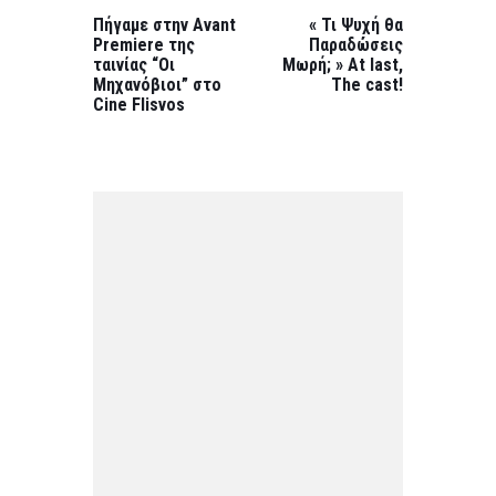
PREVIOUS
NEXT
POST:
POST:
Πήγαμε στην Αvant
« Τι Ψυχή θα
Premiere της
Παραδώσεις
ταινίας “Οι
Μωρή; » At last,
Μηχανόβιοι” στο
The cast!
Cine Flisvos