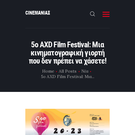
HOME
5ο AXD Film Festival: Μια
ΝΕΑ
κινηματογραφική γιορτή
ΣΥΝΕΝΤΕΥΞΗ
που δεν πρέπει να χάσετε!
FILMMAKING
Home
All Posts
Νέα
5ο AXD Film Festival: Μια...
ΜΙΚΡΟΥ ΜΗΚΟΥΣ
EΠΙΚΟΙΝΩΝΙΑ