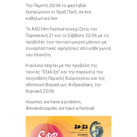
Την Πέμπτη 20/06 το φεστιβάλ
ξεσηκώνουν οι Θραξ Πανξ, σε ένα
καθηλωτικό live.
Το AXD Film Festival συνεχίζεται την
Παρασκευή 21 και το Σάββατο 22/06 με τις
προβολές των ταινιών μικρού μήκους με
συναρπαστικές αφηγήσεις από κάθε γωνιά
του πλανήτη.
Η αυλαία πέφτει με την προβολή της
ταινίας ‘’Έξέλιξη’’ και την παρουσία του
σκηνοθέτη Περικλή Χούρσογλου και της
ηθοποιού Βαγγελιώς Ανδρεαδάκη, την
Κυριακή 23/06.
Houston, we have a problem,
Alexandroupolis, we have a festival!