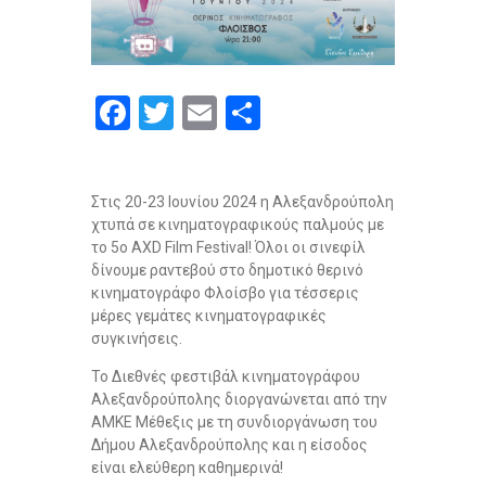
F
T
E
S
a
wi
m
h
ce
tt
ail
ar
Στις 20-23 Ιουνίου 2024 η Αλεξανδρούπολη
b
er
e
χτυπά σε κινηματογραφικούς παλμούς με
o
το 5ο AXD Film Festival! Όλοι οι σινεφίλ
δίνουμε ραντεβού στο δημοτικό θερινό
o
κινηματογράφο Φλοίσβο για τέσσερις
k
μέρες γεμάτες κινηματογραφικές
συγκινήσεις.
Το Διεθνές φεστιβάλ κινηματογράφου
Αλεξανδρούπολης διοργανώνεται από την
ΑΜΚΕ Μέθεξις με τη συνδιοργάνωση του
Δήμου Αλεξανδρούπολης και η είσοδος
είναι ελεύθερη καθημερινά!