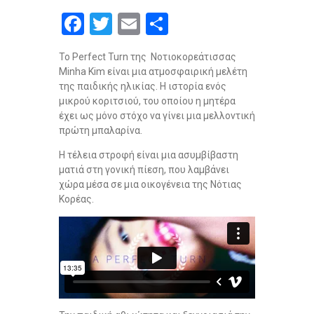
F
T
E
S
a
wi
m
h
To Perfect Turn της Νοτιοκορεάτισσας
ce
tt
ail
ar
Minha Kim είναι μια ατμοσφαιρική μελέτη
b
er
e
της παιδικής ηλικίας. Η ιστορία ενός
μικρού κοριτσιού, του οποίου η μητέρα
o
έχει ως μόνο στόχο να γίνει μια μελλοντική
o
πρώτη μπαλαρίνα.
k
Η τέλεια στροφή είναι μια ασυμβίβαστη
ματιά στη γονική πίεση, που λαμβάνει
χώρα μέσα σε μια οικογένεια της Νότιας
Κορέας.