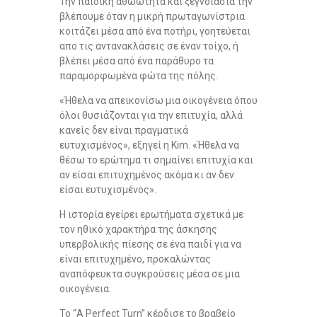
Την παιδική αθωώτητα και ξεγνοιασιά την
βλέπουμε όταν η μικρή πρωταγωνίστρια
κοιτάζει μέσα από ένα ποτήρι, γοητεύεται
απο τις αντανακλάσεις σε έναν τοίχο, ή
βλέπει μέσα από ένα παράθυρο τα
παραμορφωμένα φώτα της πόλης.
«Ήθελα να απεικονίσω μια οικογένεια όπου
όλοι θυσιάζονται για την επιτυχία, αλλά
κανείς δεν είναι πραγματικά
ευτυχισμένος», εξηγεί η Kim. «Ήθελα να
θέσω το ερώτημα τι σημαίνει επιτυχία και
αν είσαι επιτυχημένος ακόμα κι αν δεν
είσαι ευτυχισμένος».
Η ιστορία εγείρει ερωτήματα σχετικά με
τον ηθικό χαρακτήρα της άσκησης
υπερβολικής πίεσης σε ένα παιδί για να
είναι επιτυχημένο, προκαλώντας
αναπόφευκτα συγκρούσεις μέσα σε μια
οικογένεια.
Το “A Perfect Turn” κέρδισε το βραβείο