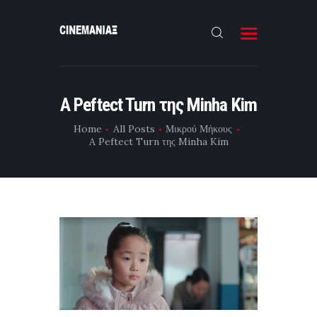
HOME
A Peftect Turn της Minha Kim
ΝΕΑ
Home
All Posts
Μικρού Μήκους
ΣΥΝΕΝΤΕΥΞΗ
A Peftect Turn της Minha Kim
FILMMAKING
ΜΙΚΡΟΥ ΜΗΚΟΥΣ
EΠΙΚΟΙΝΩΝΙΑ