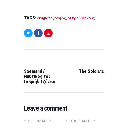
TAGS:
Κινηματογράφος
,
Μικρού Μήκους
Post
navigation
PREVIOUS
NEXT
POST:
POST:
Soemand /
The Soloists
Ναυτικός του
Γαβριήλ Τζάφκα
Leave a comment