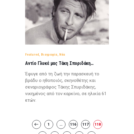
Featured
,
Βιογραφία
,
Νέα
Αντίο Γλυκέ μας Τάκη Σπυριδάκη…
Έφυγε από τη ζωή την παρασκευή το
βράδυ ο ηθοποιός, σκηνοθέτης και
σεναριογράφος Τάκης Σπυριδάκης,
νικημένος από τον καρκίνο, σε ηλικία 61
ετών.
Posts
PAGE
1
…
<
PAGE
116
PAGE
117
PAGE
118
pagination