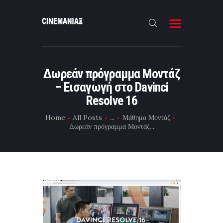
HOME
Δωρεάν πρόγραμμα Μοντάζ
ΝΕΑ
– Εισαγωγή στο Davinci
ΣΥΝΕΝΤΕΥΞΗ
Resolve 16
FILMMAKING
Home
All Posts
...
Μάθημα Μοντάζ
Δωρεάν πρόγραμμα Μοντάζ...
ΜΙΚΡΟΥ ΜΗΚΟΥΣ
EΠΙΚΟΙΝΩΝΙΑ