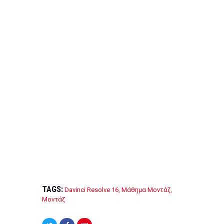
a
wi
m
h
ce
tt
ail
ar
b
er
e
o
o
k
TAGS:
Davinci Resolve 16
,
Μάθημα Μοντάζ
,
Μοντάζ