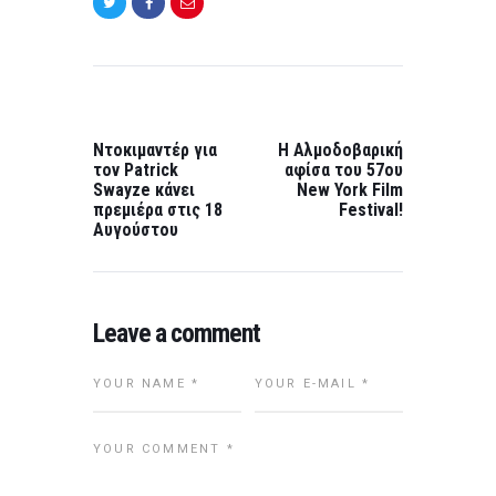
Post
navigation
PREVIOUS
NEXT
POST:
POST:
Ντοκιμαντέρ για
Η Αλμοδοβαρική
τον Patrick
αφίσα του 57ου
Swayze κάνει
New York Film
πρεμιέρα στις 18
Festival!
Αυγούστου
Leave a comment