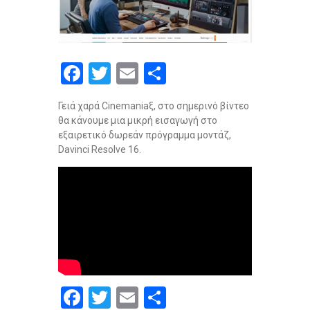
F
T
E
S
a
wi
m
h
Γειά χαρά Cinemaniaξ, στο σημερινό βίντεο
ce
tt
ail
ar
θα κάνουμε μια μικρή εισαγωγή στο
b
er
e
εξαιρετικό δωρεάν πρόγραμμα μοντάζ,
Davinci Resolve 16.
o
o
k
F
T
E
S