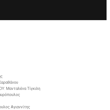
ης
Καραθάνου
: Μανταλένα Τίγκιλη
αυρόπουλος
υλος Αγιαννίτης