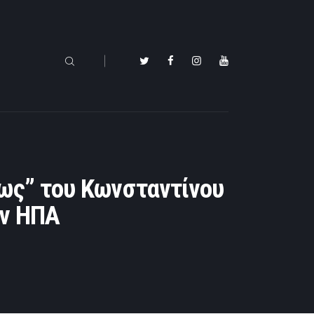
τως” του Κωνσταντίνου
ων ΗΠΑ