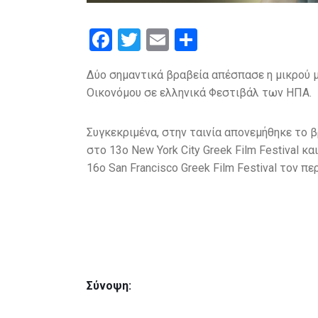
F
T
E
S
a
wi
m
h
Δύο σημαντικά βραβεία απέσπασε η μικρού 
ce
tt
ail
ar
Οικονόμου σε ελληνικά Φεστιβάλ των ΗΠΑ.
b
er
e
o
Συγκεκριμένα, στην ταινία απονεμήθηκε το 
o
στο 13ο New York City Greek Film Festival 
16ο San Francisco Greek Film Festival τον π
k
Σύνοψη: