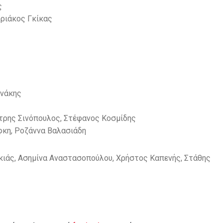
ς
ριάκος Γκίκας
ενάκης
τρης Σινόπουλος, Στέφανος Κοσμίδης
κη, Ροζάννα Βαλασιάδη
κιάς, Ασημίνα Αναστασοπούλου, Χρήστος Καπενής, Στάθης