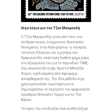
Λίγα λόγια για τον Τζον Μαυρουδή
O Τζον Μαυρουδής είναι από τους πιο
επιδραστικούς σύγχρονους illustrators.
Γεννημένος στην Καλιφόρνια –ο πατέρας
του είναι Έλληνας και η μητέρα του
Αμερικανίδα- απέκτησε διεθνή φήμη χάρη
στο εξώφυλλό του για το περιοδικό ΤΙΜΕ,
που απεικόνιζε τη Δρ. Κριστίν Μπλάζεϊ
Φορντ, σχεδιασμένη από περίφημα
αποφθέγματά της. Την ίδια μέθοδο είχε
χρησιμοποιήσει νωρίτερα για να
δημιουργήσει το πορτρέτο του αμερικανού
προέδρου Ντόναλντ Τραμπ για το The
Nation.
Το ύφος του συνδυάζει ποπ αισθητική με