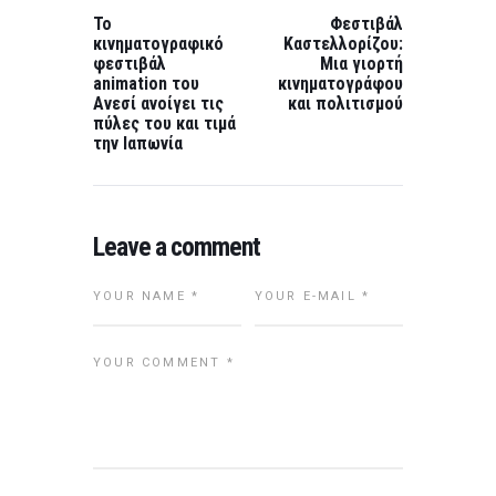
PREVIOUS
NEXT
POST:
POST:
Το
Φεστιβάλ
κινηματογραφικό
Καστελλορίζου:
φεστιβάλ
Μια γιορτή
animation του
κινηματογράφου
Ανεσί ανοίγει τις
και πολιτισμού
πύλες του και τιμά
την Ιαπωνία
Leave a comment