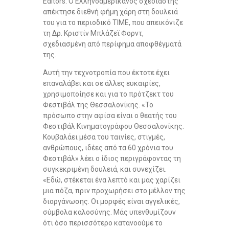
Editors. Ο Ελληνοαμερικάνος σχεδιαστής
απέκτησε διεθνή φήμη χάρη στη δουλειά
του για το περιοδικό ΤΙΜΕ, που απεικόνιζε
τη Δρ. Κριστίν Μπλάζεϊ Φορντ,
σχεδιασμένη από περίφημα αποφθέγματά
της.
Αυτή την τεχνοτροπία που έκτοτε έχει
επαναλάβει και σε άλλες ευκαιρίες,
χρησιμοποίησε και για το πρότζεκτ του
Φεστιβάλ της Θεσσαλονίκης. «Το
πρόσωπο στην αφίσα είναι ο θεατής του
Φεστιβάλ Κινηματογράφου Θεσσαλονίκης.
Κουβαλάει μέσα του ταινίες, στιγμές,
ανθρώπους, ιδέες από τα 60 χρόνια του
Φεστιβάλ» λέει ο ίδιος περιγράφοντας τη
συγκεκριμένη δουλειά, και συνεχίζει.
«Εδώ, στέκεται ένα λεπτό και μας χαρίζει
μια πόζα, πριν προχωρήσει στο μέλλον της
διοργάνωσης. Οι μορφές είναι αγγελικές,
σύμβολα καλοσύνης. Μάς υπενθυμίζουν
ότι όσο περισσότερο κατανοούμε το