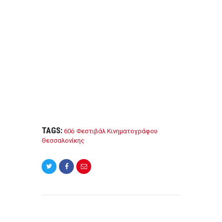
o
k
TAGS:
60ό Φεστιβάλ Κινηματογράφου
Θεσσαλονίκης
Post
navigation