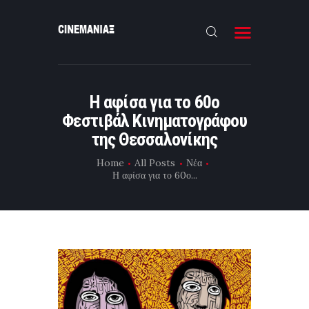
HOME
Η αφίσα για το 60ο
ΝΕΑ
Φεστιβάλ Κινηματογράφου
ΣΥΝΕΝΤΕΥΞΗ
της Θεσσαλονίκης
FILMMAKING
Home
All Posts
Νέα
Η αφίσα για το 60ο...
ΜΙΚΡΟΥ ΜΗΚΟΥΣ
EΠΙΚΟΙΝΩΝΙΑ