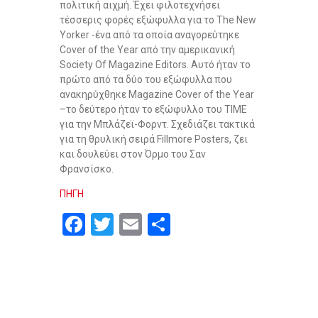
πολιτική αιχμή. Έχει φιλοτεχνήσει
τέσσερις φορές εξώφυλλα για το The New
Yorker -ένα από τα οποία αναγορεύτηκε
Cover of the Year από την αμερικανική
Society Of Magazine Editors. Αυτό ήταν το
πρώτο από τα δύο του εξώφυλλα που
ανακηρύχθηκε Magazine Cover of the Year
–το δεύτερο ήταν το εξώφυλλο του TIME
για την Μπλάζεϊ-Φορντ. Σχεδιάζει τακτικά
για τη θρυλική σειρά Fillmore Posters, ζει
και δουλεύει στον Όρμο του Σαν
Φρανσίσκο.
ΠΗΓΗ
F
T
E
S
a
wi
m
h
ce
tt
ail
ar
b
er
e
o