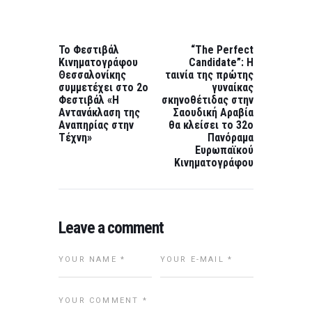
Post
navigation
PREVIOUS
NEXT
POST:
POST:
Το Φεστιβάλ
“The Perfect
Κινηματογράφου
Candidate”: Η
Θεσσαλονίκης
ταινία της πρώτης
συμμετέχει στο 2ο
γυναίκας
Φεστιβάλ «Η
σκηνοθέτιδας στην
Αντανάκλαση της
Σαουδική Αραβία
Αναπηρίας στην
θα κλείσει το 32ο
Τέχνη»
Πανόραμα
Ευρωπαϊκού
Κινηματογράφου
Leave a comment