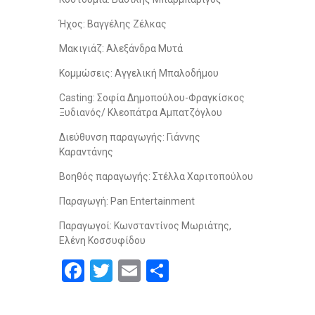
Ήχος: Βαγγέλης Ζέλκας
Μακιγιάζ: Αλεξάνδρα Μυτά
Κομμώσεις: Αγγελική Μπαλοδήμου
Casting: Σοφία Δημοπούλου-Φραγκίσκος
Ξυδιανός/ Κλεοπάτρα Αμπατζόγλου
Διεύθυνση παραγωγής: Γιάννης
Καραντάνης
Βοηθός παραγωγής: Στέλλα Χαριτοπούλου
Παραγωγή: Pan Entertainment
Παραγωγοί: Kωνσταντίνος Μωριάτης,
Ελένη Κοσσυφίδου
F
T
E
S
a
wi
m
h