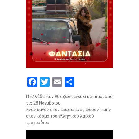
F
T
E
S
a
wi
m
h
Η Ελλάδα των 90s ζωντανεύει και πάλι από
ce
tt
ail
ar
τις 28 Νοεμβρίου.
b
er
e
Ένας ύμνος στον έρωτα, ένας φόρος τιμής
στον κόσμο του ελληνικού λαϊκού
o
τραγουδιού.
o