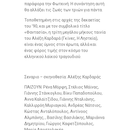
παράφορα την Φωτεινή. Η συνάντηση αυτή
θα αλλάξει τις ζωές των τριών για πάντα.
Τοποθετημένη στις αρχές της δεκαετίας
του ’90, και με τον συμβολικό τίτλο
«Φαντασία», η τρίτη μεγάλου μήκους ταινία
του Αλέξη Καρδαρά (Γκίνες, Η Ληστεία),
είναι ένας ύμνος στον έρωτα, αλλά και
ένας φόρος τιμής στον κόσμο του
ελληνικού λαϊκού τραγουδιού.
Σεναριο – σκηνοθεσία: Αλέξης Καρδαράς
ΠΑΙΖΟΥΝ: Ρένα Μόρφη, Στέλιος Μάϊνας,
Γιάννης Στάνκογλου, Βίκυ Παπαδοπούλου,
Άννα Καλαϊτζίδου, Γιάννης Νταλιάνης,
Καλλιρρόη Μυριαγκού, Ανδρέας Νάτσιος,
Κώστας Ανταλόπουλος, Αντίνοος
Αλμπάνης, , Βασίλης Βασιλάκης, Μαριάννα
Δημητρίου, Γιώργος Καφετζόπουλος,
Μαρία Αποστολακέα