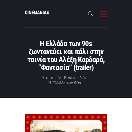
HOME
Η Ελλάδα των 90s
ΝΕΑ
ζωντανεύει και πάλι στην
ΣΥΝΕΝΤΕΥΞΗ
ταινία του Αλέξη Καρδαρά,
“Φαντασία” (trailer)
FILMMAKING
Home
All Posts
Νέα
ΜΙΚΡΟΥ ΜΗΚΟΥΣ
Η Ελλάδα των 90s...
EΠΙΚΟΙΝΩΝΙΑ