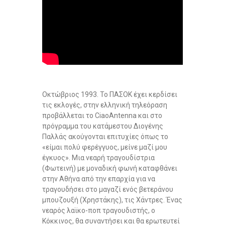
k
Οκτώβριος 1993. Το ΠΑΣΟΚ έχει κερδίσει
τις εκλογές, στην ελληνική τηλεόραση
προβάλλεται το CiaoAntenna και στο
πρόγραμμα του κατάμεστου Διογένης
Παλλάς ακούγονται επιτυχίες όπως το
«είμαι πολύ φερέγγυος, μείνε μαζί μου
έγκυος». Μια νεαρή τραγουδίστρια
(Φωτεινή) με μοναδική φωνή καταφθάνει
στην Αθήνα από την επαρχία για να
τραγουδήσει στο μαγαζί ενός βετεράνου
μπουζουξή (Χρηστάκης), τις Χάντρες. Ένας
νεαρός λαϊκο-ποπ τραγουδιστής, ο
Κόκκινος, θα συναντήσει και θα ερωτευτεί