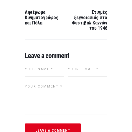
navigation
PREVIOUS
NEXT
POST:
POST:
Αφιέρωμα
Στιγμές
Κινηματογράφος
ξεγνοιασιάς στο
και Πόλη
Φεστιβάλ Καννών
του 1946
Leave a comment