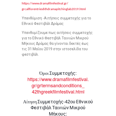
https://www.dramafilmfestival.
gr/
grcallforentries6thdramapitchi
nglab2019.html
Υπενθύμιση -Αιτήσεις συμμετοχής για το
Εθνικό Φεστιβάλ Δράμας
Υπενθυμίζουμε πως αιτήσεις συμμετοχής
για το Εθνικό Φεστιβάλ Ταινιών Μικρού
Μήκους Δράμας θα γίνονται δεκτές έως
τις 31 Μαΐου 2019 στην ιστοσελίδα του
φεστιβάλ.
:
Συμμετοχής
Όροι
https://www.dramafilmfestival.
gr/grtermsandconditions_
42thgreekfilmfestival.html
-42
Συμμετοχής
ου
Εθνικού
Αίτηση
Φεστιβάλ
Ταινιών
Μικρού
:
Μήκους