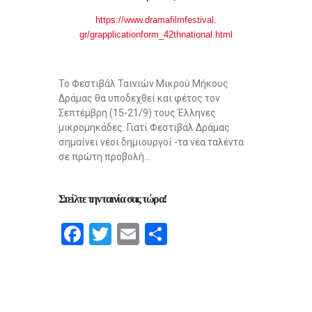
https://www.dramafilmfestival.
gr/grapplicationform_
42thnational.html
Το Φεστιβάλ Ταινιών Μικρού Μήκους
Δράμας θα υποδεχθεί και φέτος τον
Σεπτέμβρη (15-21/9) τους Έλληνες
μικρομηκάδες. Γιατί Φεστιβάλ Δράμας
σημαίνει νέοι δημιουργοί -τα νέα ταλέντα
σε πρώτη προβολή…
Στείλτε την ταινία σας τώρα!
F
T
E
S
a
wi
m
h
ce
tt
ail
ar
b
er
e