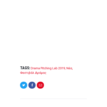
o
o
k
TAGS:
Drama Pitching Lab 2019
,
Νέα
,
Φεστιβάλ Δράμας
Post