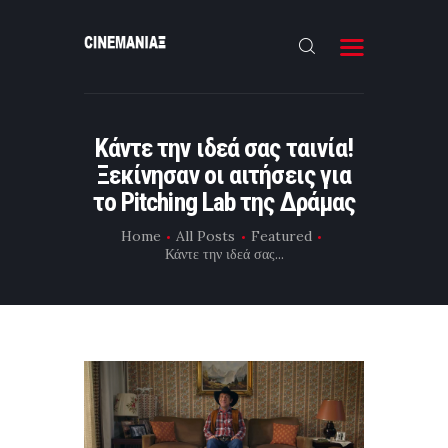
HOME
Κάντε την ιδεά σας ταινία!
ΝΕΑ
Ξεκίνησαν οι αιτήσεις για
ΣΥΝΕΝΤΕΥΞΗ
το Pitching Lab της Δράμας
FILMMAKING
Home
All Posts
Featured
Κάντε την ιδεά σας...
ΜΙΚΡΟΥ ΜΗΚΟΥΣ
EΠΙΚΟΙΝΩΝΙΑ