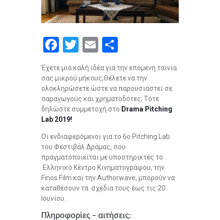
F
T
E
S
a
wi
m
h
Έχετε μια καλή ιδέα για την επόμενη ταινία
ce
tt
ail
ar
σας μικρού μήκους;Θέλετε να την
b
er
e
ολοκληρώσετε ώστε να παρουσιαστεί σε
παραγωγούς και χρηματοδότες; Τότε
o
δηλώστε συμμετοχή στο
Drama Pitching
o
Lab 2019!
k
Οι ενδιαφερόμενοι για το 6ο Pitching Lab
του Φεστιβάλ Δράμας, που
πραγματοποιείται με υποστηρικτές το
Ελληνικό Κέντρο Κινηματογράφου, την
Finos Film και την Authorwave, μπορούν να
καταθέσουν τα σχέδια τους έως τις 20
Ιουνίου.
Πληροφορίες – αιτήσεις: