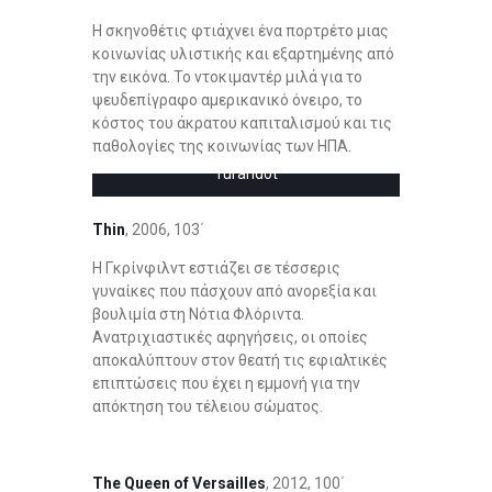
Η σκηνοθέτις φτιάχνει ένα πορτρέτο μιας
κοινωνίας υλιστικής και εξαρτημένης από
την εικόνα. Το ντοκιμαντέρ μιλά για το
ψευδεπίγραφο αμερικανικό όνειρο, το
κόστος του άκρατου καπιταλισμού και τις
παθολογίες της κοινωνίας των ΗΠΑ.
Turandot
Thin
, 2006, 103΄
Η Γκρίνφιλντ εστιάζει σε τέσσερις
γυναίκες που πάσχουν από ανορεξία και
βουλιμία στη Νότια Φλόριντα.
Ανατριχιαστικές αφηγήσεις, οι οποίες
αποκαλύπτουν στον θεατή τις εφιαλτικές
επιπτώσεις που έχει η εμμονή για την
απόκτηση του τέλειου σώματος.
The Queen of Versailles
, 2012, 100΄