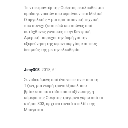
Το ντοκιμαντέρ της Ουέρτας ακολουθεί μια
ομάδα γυναικών που υφαίνουν στο Μεξικό.
Ο αργαλειός – μια προ-ισπανική τεχνική
που συνεχίζεται εδώ και αιώνες από
αυτόχθονες γυναίκες στην Κεντρική
Αμερική- παρέχει την δομή για την
εξερεύνηση της υφαντουργίας και τους
δεσμούς της με την ελευθερία.
Jeny
303
, 2018, 6΄
Συνοδευόμενη από ένα voice-over από τη
Τζένι, μια νεαρή τρανσέξουαλ που
βρίσκεται σε στάδιο αποτοξίνωσης, η
κάμερα της Ουέρτας τριγυρνά γύρω από το
κτήριο 303, αρχιτεκτονικό στολίδι της
Μπογκοτά.