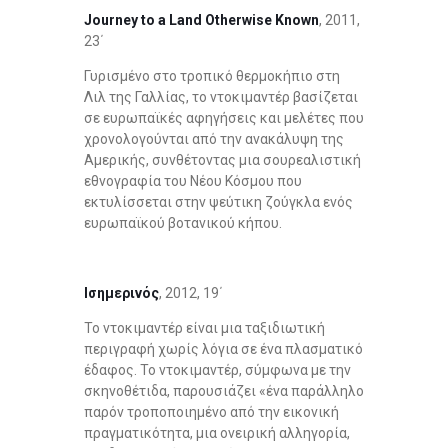
Journey to a Land Otherwise Known
, 2011,
23΄
Γυρισμένο στο τροπικό θερμοκήπιο στη
Λιλ της Γαλλίας, το ντοκιμαντέρ βασίζεται
σε ευρωπαϊκές αφηγήσεις και μελέτες που
χρονολογούνται από την ανακάλυψη της
Αμερικής, συνθέτοντας μια σουρεαλιστική
εθνογραφία του Νέου Κόσμου που
εκτυλίσσεται στην ψεύτικη ζούγκλα ενός
ευρωπαϊκού βοτανικού κήπου.
Ισημερινός
, 2012, 19΄
Το ντοκιμαντέρ είναι μια ταξιδιωτική
περιγραφή χωρίς λόγια σε ένα πλασματικό
έδαφος. Το ντοκιμαντέρ, σύμφωνα με την
σκηνοθέτιδα, παρουσιάζει «ένα παράλληλο
παρόν τροποποιημένο από την εικονική
πραγματικότητα, μια ονειρική αλληγορία,