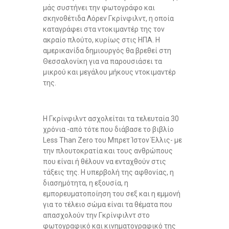
μάς συστήνει την φωτογράφο και
σκηνοθέτιδα Λόρεν Γκρίνφιλντ, η οποία
καταγράφει στα ντοκιμαντέρ της τον
ακραίο πλούτο, κυρίως στις ΗΠΑ. Η
αμερικανίδα δημιουργός θα βρεθεί στη
Θεσσαλονίκη για να παρουσιάσει τα
μικρού και μεγάλου μήκους ντοκιμαντέρ
της.
Η Γκρίνφιλντ ασχολείται τα τελευταία 30
χρόνια -από τότε που διάβασε το βιβλίο
Less Than Zero του Μπρετ Ίστον Έλλις- με
την πλουτοκρατία και τους ανθρώπους
που είναι ή θέλουν να ενταχθούν στις
τάξεις της. Η υπερβολή της αφθονίας, η
διασημότητα, η εξουσία, η
εμπορευματοποίηση του σεξ και η εμμονή
για το τέλειο σώμα είναι τα θέματα που
απασχολούν την Γκρίνφιλντ στο
φωτογραφικό και κινηματογραφικό της