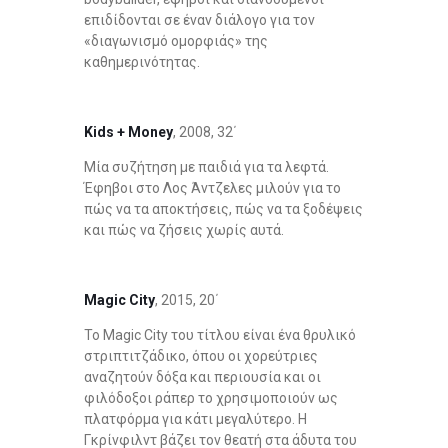
επιδίδονται σε έναν διάλογο για τον
«διαγωνισμό ομορφιάς» της
καθημερινότητας.
Kids
+
Money
, 2008, 32΄
Μία συζήτηση με παιδιά για τα λεφτά.
Έφηβοι στο Λος Άντζελες μιλούν για το
πώς να τα αποκτήσεις, πώς να τα ξοδέψεις
και πώς να ζήσεις χωρίς αυτά.
Magic
City
, 2015, 20΄
Το Magic City του τίτλου είναι ένα θρυλικό
στριπτιτζάδικο, όπου οι χορεύτριες
αναζητούν δόξα και περιουσία και οι
φιλόδοξοι ράπερ το χρησιμοποιούν ως
πλατφόρμα για κάτι μεγαλύτερο. Η
Γκρίνφιλντ βάζει τον θεατή στα άδυτα του