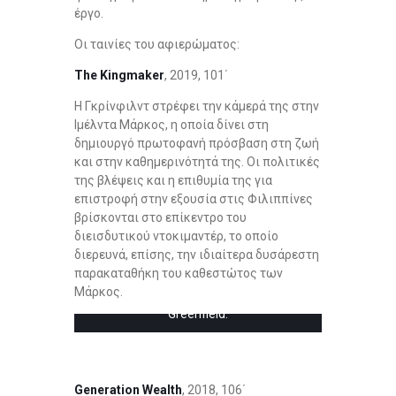
έργο.
Οι ταινίες του αφιερώματος:
The
Kingmaker
, 2019, 101΄
Η Γκρίνφιλντ στρέφει την κάμερά της στην
Ιμέλντα Μάρκος, η οποία δίνει στη
δημιουργό πρωτοφανή πρόσβαση στη ζωή
και στην καθημερινότητά της. Οι πολιτικές
της βλέψεις και η επιθυμία της για
επιστροφή στην εξουσία στις Φιλιππίνες
βρίσκονται στο επίκεντρο του
διεισδυτικού ντοκιμαντέρ, το οποίο
διερευνά, επίσης, την ιδιαίτερα δυσάρεστη
παρακαταθήκη του καθεστώτος των
Imelda Marcos on her 85th birthday in
Μάρκος.
KINGMAKER. Photo Credit: Lauren
Greenfield.
Generation
Wealth
, 2018, 106΄