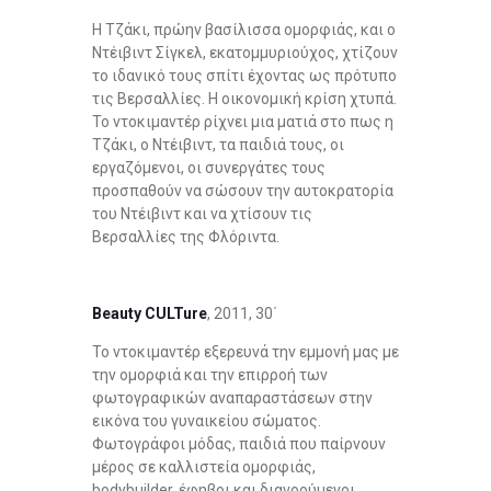
Η Τζάκι, πρώην βασίλισσα ομορφιάς, και ο
Ντέιβιντ Σίγκελ, εκατομμυριούχος, χτίζουν
το ιδανικό τους σπίτι έχοντας ως πρότυπο
τις Βερσαλλίες. Η οικονομική κρίση χτυπά.
Το ντοκιμαντέρ ρίχνει μια ματιά στο πως η
Τζάκι, ο Ντέιβιντ, τα παιδιά τους, οι
εργαζόμενοι, οι συνεργάτες τους
προσπαθούν να σώσουν την αυτοκρατορία
του Ντέιβιντ και να χτίσουν τις
Βερσαλλίες της Φλόριντα.
Beauty
CULTure
, 2011, 30΄
Το ντοκιμαντέρ εξερευνά την εμμονή μας με
την ομορφιά και την επιρροή των
φωτογραφικών αναπαραστάσεων στην
εικόνα του γυναικείου σώματος.
Φωτογράφοι μόδας, παιδιά που παίρνουν
μέρος σε καλλιστεία ομορφιάς,
bodybuilder, έφηβοι και διανοούμενοι