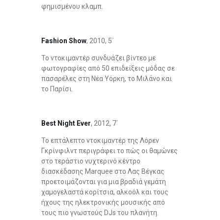
φημισμένου κλαμπ.
Fashion
Show
, 2010, 5΄
Το ντοκιμαντέρ συνδυάζει βίντεο με
φωτογραφίες από 50 επιδείξεις μόδας σε
πασαρέλες στη Νέα Υόρκη, το Μιλάνο και
το Παρίσι.
Best Night Ever
, 2012, 7΄
Το επτάλεπτο ντοκιμαντέρ της Λόρεν
Γκρίνφιλντ περιγράφει το πώς οι θαμώνες
στο τεράστιο νυχτερινό κέντρο
διασκέδασης Marquee στο Λας Βέγκας
προετοιμάζονται για μια βραδιά γεμάτη
χαμογελαστά κορίτσια, αλκοόλ και τους
ήχους της ηλεκτρονικής μουσικής από
τους πιο γνωστούς DJs του πλανήτη.