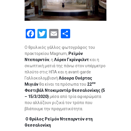
F
T
E
S
a
wi
m
h
Ο θρυλικός γάλλος φωτογράφος του
ce
tt
ail
ar
πρακτορείου Magnum,
Ρεϊμόν
b
er
e
Ντεπαρντόν
, η
Λόρεν Γκρίνφιλντ
και η
σκωπτική ματιά της πάνω στον υπέρμετρο
o
πλούτο στις ΗΠΑ και η avant-garde
o
Γαλλοκολομβιανή
Λάουρα Ουέρτας
ου
Μιγιάν
θα είναι τα πρόσωπα του
22
k
Φεστιβάλ Ντοκιμαντέρ Θεσσαλονίκης
(5
– 15/3/2020)
μέσα από τρία αφιερώματα
που αλλάζουν ριζικά τον τρόπο που
βλέπουμε την πραγματικότητα.
Ο θρύλος Ρεϊμόν Ντεπαρντόν στη
Θεσσαλονίκη