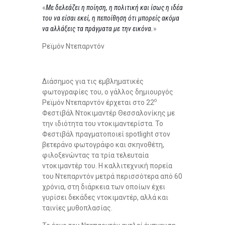
«
M
ε δελεάζει η ποίηση, η πολιτική και ίσως η ιδέα
του να είσαι εκεί, η πεποίθηση ότι μπορείς ακόμα
να αλλάξεις τα πράγματα με την εικόνα.
»
Ρεϊμόν Ντεπαρντόν
Διάσημος για τις εμβληματικές
φωτογραφίες του, ο γάλλος δημιουργός
ο
Ρεϊμόν Ντεπαρντόν έρχεται στο 22
Φεστιβάλ Ντοκιμαντέρ Θεσσαλονίκης με
την ιδιότητα του ντοκιμαντερίστα. Το
Φεστιβάλ πραγματοποιεί spotlight στον
βετεράνο φωτογράφο και σκηνοθέτη,
φιλοξενώντας τα τρία τελευταία
ντοκιμαντέρ του. Η καλλιτεχνική πορεία
του Ντεπαρντόν μετρά περισσότερα από 60
χρόνια, στη διάρκεια των οποίων έχει
γυρίσει δεκάδες ντοκιμαντέρ, αλλά και
ταινίες μυθοπλασίας.