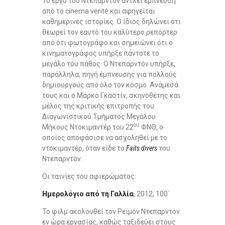
Το έργο του Ντεπαρντόν αντλεί έμπνευση
από το cinema verité και αφηγείται
καθημερινές ιστορίες. Ο ίδιος δηλώνει ότι
θεωρεί τον εαυτό του καλύτερο ρεπόρτερ
από ότι φωτογράφο και σημειώνει ότι ο
κινηματογράφος υπήρξε πάντοτε το
μεγάλο του πάθος. Ο Ντεπαρντόν υπήρξε,
παράλληλα, πηγή έμπνευσης για πολλούς
δημιουργούς από όλο τον κόσμο. Ανάμεσά
τους και ο Μάρκο Γκαστίν, σκηνοθέτης και
μέλος της κριτικής επιτροπής του
Διαγωνιστικού Τμήματος Μεγάλου
ου
Μήκους Ντοκιμαντέρ του 22
ΦΝΘ, ο
οποίος αποφάσισε να ασχοληθεί με το
ντοκιμαντέρ, όταν είδε το
Faits
divers
του
Ντεπαρντόν.
Οι ταινίες του αφιερώματος:
Ημερολόγιο από τη Γαλλία
, 2012, 100΄
Το φιλμ ακολουθεί τον Ρεϊμόν Ντεπαρντόν
εν ώρα εργασίας, καθώς ταξιδεύει στους