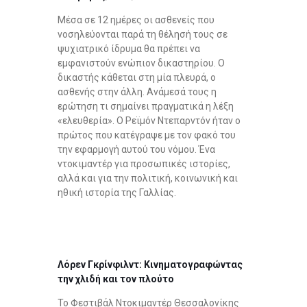
Μέσα σε 12 ημέρες οι ασθενείς που
νοσηλεύονται παρά τη θέλησή τους σε
ψυχιατρικό ίδρυμα θα πρέπει να
εμφανιστούν ενώπιον δικαστηρίου. Ο
δικαστής κάθεται στη μία πλευρά, ο
ασθενής στην άλλη. Ανάμεσά τους η
ερώτηση τι σημαίνει πραγματικά η λέξη
«ελευθερία». Ο Ρεϊμόν Ντεπαρντόν ήταν ο
πρώτος που κατέγραψε με τον φακό του
την εφαρμογή αυτού του νόμου. Ένα
ντοκιμαντέρ για προσωπικές ιστορίες,
αλλά και για την πολιτική, κοινωνική και
ηθική ιστορία της Γαλλίας.
Λόρεν Γκρίνφιλντ: Κινηματογραφώντας
την χλιδή και τον πλούτο
Το Φεστιβάλ Ντοκιμαντέρ Θεσσαλονίκης