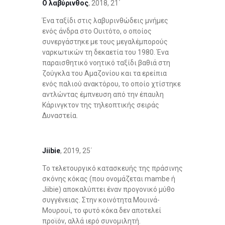
Ο λαβύρινθος
, 2018, 21΄
Ένα ταξίδι στις λαβυρινθώδεις μνήμες
ενός άνδρα στο Ουιτότο, ο οποίος
συνεργάστηκε με τους μεγαλέμπορούς
ναρκωτικών τη δεκαετία του 1980. Ένα
παραισθητικό νοητικό ταξίδι βαθιά στη
ζούγκλα του Αμαζονίου και τα ερείπια
ενός παλιού ανακτόρου, το οποίο χτίστηκε
αντλώντας έμπνευση από την έπαυλη
Κάρινγκτον της τηλεοπτικής σειράς
Δυναστεία.
Jiibie
, 2019, 25΄
Το τελετουργικό κατασκευής της πράσινης
σκόνης κόκας (που ονομάζεται mambe ή
Jiibie) αποκαλύπτει έναν προγονικό μύθο
συγγένειας. Στην κοινότητα Μουινά-
Μουρουί, το φυτό κόκα δεν αποτελεί
προϊόν, αλλά ιερό συνομιλητή.