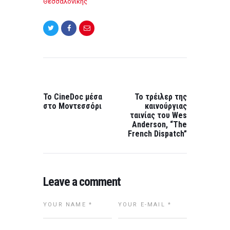
Θεσσαλονίκης
Post
navigation
PREVIOUS
NEXT
POST:
POST:
To CineDoc μέσα
Το τρέιλερ της
στο Μοντεσσόρι
καινούργιας
ταινίας του Wes
Anderson, “The
French Dispatch”
Leave a comment