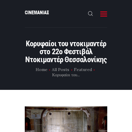
HOME
Κορυφαίοι του ντοκιμαντέρ
ΝΕΑ
στο 22ο Φεστιβάλ
ΣΥΝΕΝΤΕΥΞΗ
Ντοκιμαντέρ Θεσσαλονίκης
FILMMAKING
Home
All Posts
Featured
Κορυφαίοι του...
ΜΙΚΡΟΥ ΜΗΚΟΥΣ
EΠΙΚΟΙΝΩΝΙΑ