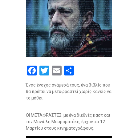
F
T
E
S
a
wi
m
h
Ένας ένοχος ανάμεσά τους, ένα βιβλίο που
ce
tt
ail
ar
θα πρέπει να μεταφραστεί χωρίς κανείς να
b
er
e
το μάθει.
o
ΟΙ ΜΕΤΑΦΡΑΣΤΕΣ, με ένα διεθνές καστ και
o
τον Μανώλη Μαυροματάκη, έρχονται 12
k
Μαρτίου στους κινηματογράφους.