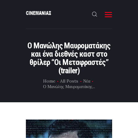
HOME
Ο Μανώλης Μαυροματάκης
ΝΕΑ
και ένα διεθνές καστ στο
ΣΥΝΕΝΤΕΥΞΗ
θρίλερ “Οι Μεταφραστές”
(trailer)
FILMMAKING
Home
All Posts
Νέα
ΜΙΚΡΟΥ ΜΗΚΟΥΣ
Ο Μανώλης Μαυροματάκης...
EΠΙΚΟΙΝΩΝΙΑ