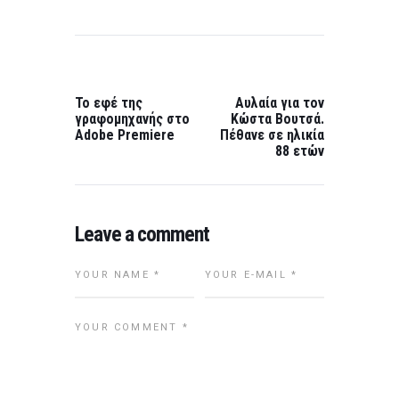
Post
navigation
PREVIOUS
NEXT
POST:
POST:
Το εφέ της
Αυλαία για τον
γραφομηχανής στο
Κώστα Βουτσά.
Adobe Premiere
Πέθανε σε ηλικία
88 ετών
Leave a comment