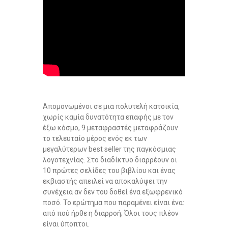
Απομονωμένοι σε μια πολυτελή κατοικία,
χωρίς καμία δυνατότητα επαφής με τον
έξω κόσμο, 9 μεταφραστές μεταφράζουν
το τελευταίο μέρος ενός εκ των
μεγαλύτερων best seller της παγκόσμιας
λογοτεχνίας. Στο διαδίκτυο διαρρέουν οι
10 πρώτες σελίδες του βιβλίου και ένας
εκβιαστής απειλεί να αποκαλύψει την
συνέχεια αν δεν του δοθεί ένα εξωφρενικό
ποσό. Το ερώτημα που παραμένει είναι ένα:
από πού ήρθε η διαρροή; Όλοι τους πλέον
είναι ύποπτοι.