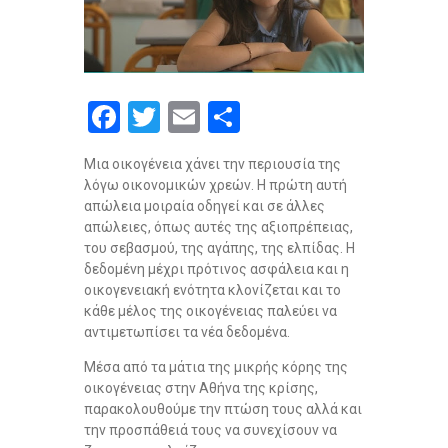
F
T
E
S
a
wi
m
h
Μια οικογένεια χάνει την περιουσία της
ce
tt
ail
ar
λόγω οικονομικών χρεών. Η πρώτη αυτή
b
er
e
απώλεια μοιραία οδηγεί και σε άλλες
απώλειες, όπως αυτές της αξιοπρέπειας,
o
του σεβασμού, της αγάπης, της ελπίδας. Η
o
δεδομένη μέχρι πρότινος ασφάλεια και η
οικογενειακή ενότητα κλονίζεται και το
k
κάθε μέλος της οικογένειας παλεύει να
αντιμετωπίσει τα νέα δεδομένα.
Μέσα από τα μάτια της μικρής κόρης της
οικογένειας στην Αθήνα της κρίσης,
παρακολουθούμε την πτώση τους αλλά και
την προσπάθειά τους να συνεχίσουν να