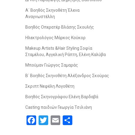
Α΄ Βοηθός Σκηνοθέτη Έλενα
Αναγνωστέλλη
Βοηθός Οπερατέρ Βλάσης Σκουλής
Ηλεκτρολόγος Μάρκος Κούκορ
Μakeup Artists &Hair Styling Σοφία
Σταμέλου, Αγγελική Ράπτη, Ελένη Καλύβα
Μπούμαν Γιώργος Σαμαράς
Β΄ Βοηθός Σκηνοθέτη Αλέξανδρος Σκούρας
Σκριπτ Νεφέλη Λογοθέτη
Βοηθός Σκηνογράφου Ελένη Βαρδαβά
Casting παιδιών Γεωργία Τσιλιάνη
F
T
E
S
a
wi
m
h