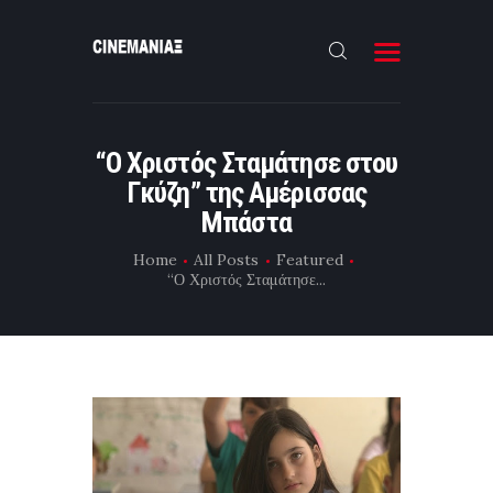
HOME
“Ο Χριστός Σταμάτησε στου
ΝΕΑ
Γκύζη” της Αμέρισσας
ΣΥΝΕΝΤΕΥΞΗ
Μπάστα
FILMMAKING
Home
All Posts
Featured
“Ο Χριστός Σταμάτησε...
ΜΙΚΡΟΥ ΜΗΚΟΥΣ
EΠΙΚΟΙΝΩΝΙΑ