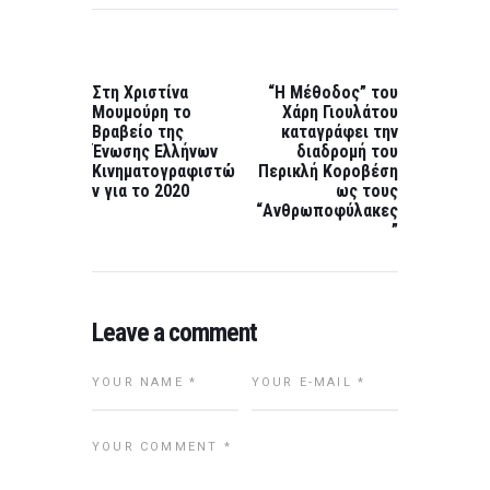
Post
navigation
PREVIOUS
NEXT
POST:
POST:
Στη Χριστίνα
“Η Μέθοδος” του
Μουμούρη το
Χάρη Γιουλάτου
Βραβείο της
καταγράφει την
Ένωσης Ελλήνων
διαδρομή του
Κινηματογραφιστώ
Περικλή Κοροβέση
ν για το 2020
ως τους
“Ανθρωποφύλακες
”
Leave a comment