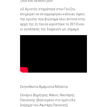
ζουν και να ελπίζουν.
«Ο Χριστός σταμάτησε στου Γκύζη»
επιχειρεί να σκιαγραφήσει κάποιες όψεις
της κρίσης που βιώσαμε όλοι έντονα στην
αρχή της (η ταινία γυρίστηκε το 2013) και
οι συνέπειές της διαρκούν ως σήμερα.
Σκηνοθεσία Αμέρισσα Μπάστα
Σενάριο Δημήτρης Νάκος-Λευτέρης
Πανούσης (Βασισμένο στο ομότιτλο
διήγημα του Λευτέρη Πανούση)