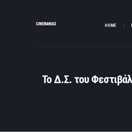
HOME
Το Δ.Σ. του Φεστιβά