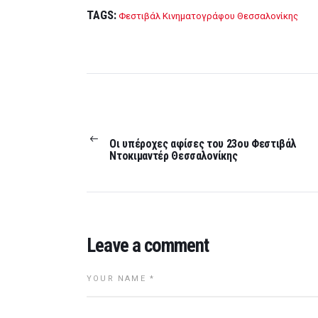
TAGS:
Φεστιβάλ Κινηματογράφου Θεσσαλονίκης
Post
navigation
PREVIOUS
POST:
Οι υπέροχες αφίσες του 23ου Φεστιβάλ
Ντοκιμαντέρ Θεσσαλονίκης
Leave a comment