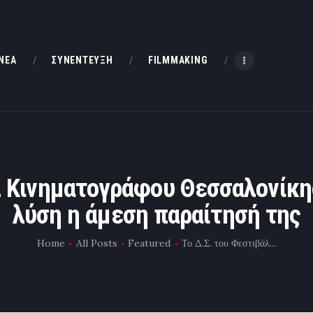
HOME
ΝΕΑ
ΝΕΑ
ΣΥΝΕΝΤΕΥΞΗ
FILMMAKING
ΣΥΝΕΝΤΕΥΞΗ
FILMMAKING
ΜΙΚΡΟΥ ΜΗΚΟΥΣ
λ Κινηματογράφου Θεσσαλονίκ
λύση η άμεση παραίτησή της
EΠΙΚΟΙΝΩΝΙΑ
Home
All Posts
Featured
Το Δ.Σ. του Φεστιβάλ...