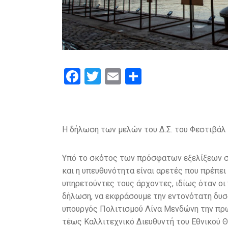
F
T
E
S
a
wi
m
h
ce
tt
ail
ar
b
er
e
Η δήλωση των μελών του Δ.Σ. του Φεστιβάλ
o
o
Υπό το σκότος των πρόσφατων εξελίξεων στο
k
και η υπευθυνότητα είναι αρετές που πρέπει 
υπηρετούντες τους άρχοντες, ιδίως όταν οι 
δήλωση, να εκφράσουμε την εντονότατη δυσα
υπουργός Πολιτισμού Λίνα Μενδώνη την π
τέως Καλλιτεχνικό Διευθυντή του Εθνικού 