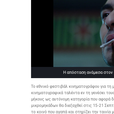
Η απόσταση ανάμεσα στον ο
Το εθνικό φεστιβάλ κινηματογράφου για τη μι
κινηματογραφικά ταλέντα εν τη γενέσει τους
μήκους ως αυτόνομη κατηγορία που αφορά δη
μικρομηκάδων θα διεξαχθεί στις 15-21 Σεπ
το κοινό που αγαπά και στηρίζει την ταινία 