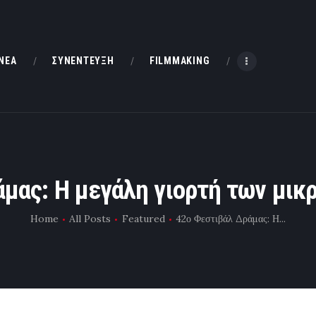
HOME
ΝΕΑ
ΝΕΑ
ΣΥΝΕΝΤΕΥΞΗ
FILMMAKING
ΣΥΝΕΝΤΕΥΞΗ
FILMMAKING
ΜΙΚΡΟΥ ΜΗΚΟΥΣ
μας: Η μεγάλη γιορτή των μικ
EΠΙΚΟΙΝΩΝΙΑ
Home
All Posts
Featured
42ο Φεστιβάλ Δράμας: Η...