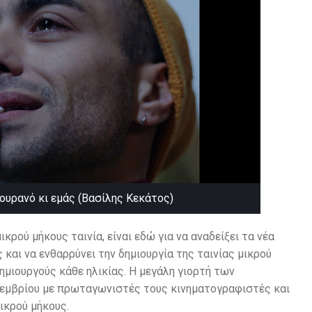
υρανό κι εμάς (Βασίλης Κεκάτος)
κρού μήκους ταινία, είναι εδώ για να αναδείξει τα νέα
 και να ενθαρρύνει την δημιουργία της ταινίας μικρού
μιουργούς κάθε ηλικίας. Η μεγάλη γιορτή των
τεμβρίου με πρωταγωνιστές τους κινηματογραφιστές και
μικρού μήκους.