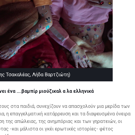
ρης Τσακαλέας, Λήδα Βαρτζιώτη)
ει ένα ….βαμπίρ μιούζικαλ α λα ελληνικά
 τους στα παιδιά, συνεχίζουν να απασχολούν μια μερίδα των
ια, η επαγγελματική κατάρρευση και τα διαψευσμένα όνειρα
ση της απώλειας, της ανημπόριας και των γηρατειών, οι
τας -και μάλιστα οι γκέι ερωτικές ιστορίες- φέτος