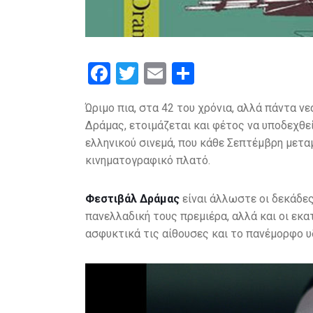
F
T
E
S
a
wi
m
h
Ώριμο πια, στα 42 του χρόνια, αλλά πάντα ν
ce
tt
ail
ar
Δράμας, ετοιμάζεται και φέτος να υποδεχθε
b
er
e
ελληνικού σινεμά, που κάθε Σεπτέμβρη μετ
o
κινηματογραφικό πλατό.
o
Φεστιβάλ Δράμας
είναι άλλωστε οι δεκάδες
k
πανελλαδική τους πρεμιέρα, αλλά και οι εκα
ασφυκτικά τις αίθουσες και το πανέμορφο υ