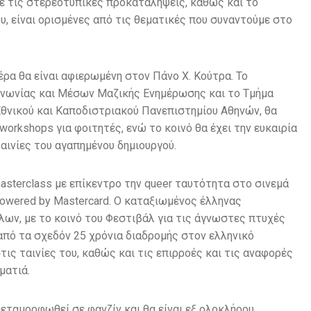
ε τις στερεοτυπικές προκαταλήψεις, καθώς και το
υ, είναι ορισμένες από τις θεματικές που συναντούμε στο
έρα θα είναι αφιερωμένη στον Πάνο Χ. Κούτρα. Το
οινωνίας και Μέσων Μαζικής Ενημέρωσης και το Τμήμα
θνικού και Καποδιστριακού Πανεπιστημίου Αθηνών, θα
orkshops για φοιτητές, ενώ το κοινό θα έχει την ευκαιρία
αινίες του αγαπημένου δημιουργού.
asterclass με επίκεντρο την queer ταυτότητα στο σινεμά
 powered by Mastercard. Ο καταξιωμένος έλληνας
λων, με το κοινό του Φεστιβάλ για τις άγνωστες πτυχές
 από τα σχεδόν 25 χρόνια διαδρομής στον ελληνικό
ις ταινίες του, καθώς και τις επιρροές και τις αναφορές
ματιά.
εταμορφωθεί σε φανζίν και θα είναι εξ ολοκλήρου