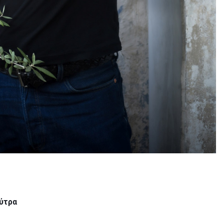
ούτρα