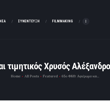
HOME
ΝΕΑ
ΝΕΑ
ΣΥΝΕΝΤΕΥΞΗ
FILMMAKING
ΣΥΝΕΝΤΕΥΞΗ
FILMMAKING
ΜΙΚΡΟΥ ΜΗΚΟΥΣ
ι τιμητικός Χρυσός Αλέξανδρο
EΠΙΚΟΙΝΩΝΙΑ
Home
All Posts
Featured
65ο ΦΚΘ: Αφιέρωμα και...