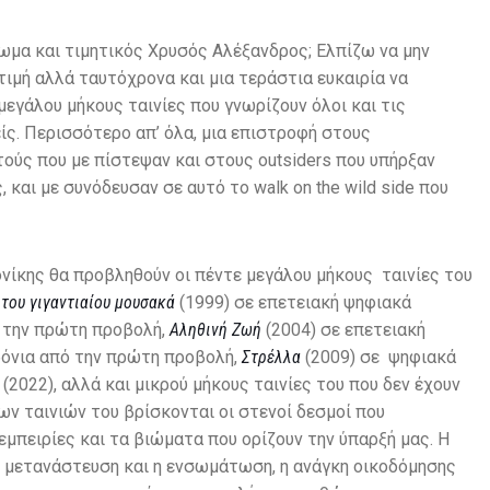
ωμα και τιμητικός Χρυσός Αλέξανδρος; Ελπίζω να μην
τιμή αλλά ταυτόχρονα και μια τεράστια ευκαιρία να
εγάλου μήκους ταινίες που γνωρίζουν όλοι και τις
είς. Περισσότερο απ’ όλα, μια επιστροφή στους
τούς που με πίστεψαν και στους outsiders που υπήρξαν
, και με συνόδευσαν σε αυτό το walk on the wild side που
ίκης θα προβληθούν οι πέντε μεγάλου μήκους ταινίες του
 του γιγαντιαίου μουσακά
(1999) σε επετειακή ψηφιακά
ό την πρώτη προβολή,
Αληθινή Ζωή
(2004) σε επετειακή
ρόνια από την πρώτη προβολή,
Στρέλλα
(2009) σε ψηφιακά
o
(2022), αλλά και μικρού μήκους ταινίες του που δεν έχουν
ων ταινιών του βρίσκονται οι στενοί δεσμοί που
 εμπειρίες και τα βιώματα που ορίζουν την ύπαρξή μας. Η
η μετανάστευση και η ενσωμάτωση, η ανάγκη οικοδόμησης