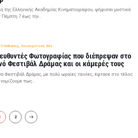
η της Ελληνικής Ακαδημίας Κινηματογράφου, ψήφισαν μυστικά
ν Πέμπτη 7 έως την…
,
FilmMaking
,
Uncategorized
,
Νέα
ιευθυντές Φωτογραφίας που διέπρεψαν στο
νό Φεστιβάλ Δράμας και οι κάμερές τους
να Φεστιβάλ Δράμας, με πολύ ωραίες ταινίες, έφτασε στο τέλος
ι νομίζουμε πως…
PAGE
1
PAGE
2
>