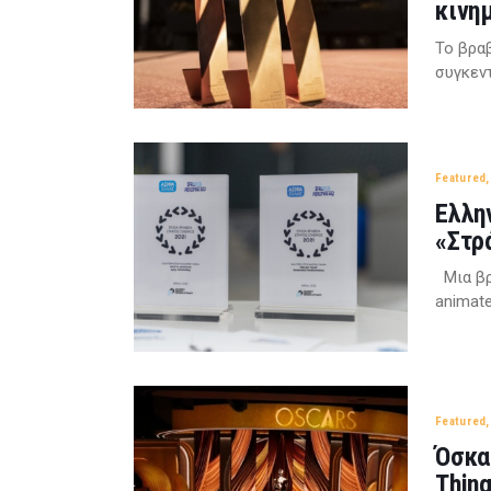
κινη
Το βραβ
συγκεν
Featured
Ελλη
«Στρ
Μια βρ
animate
Featured
Όσκα
Thing