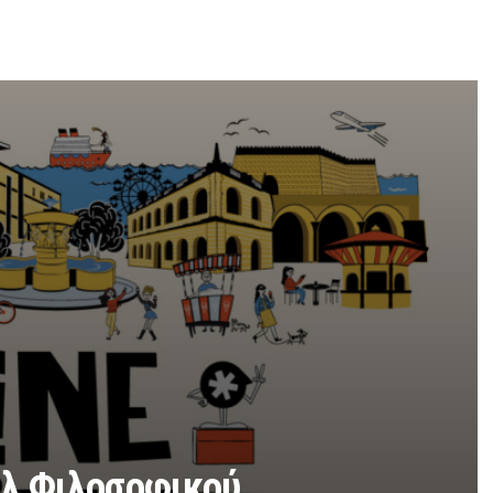
άλ Φιλοσοφικού