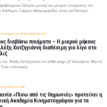
βραβευμένος Έλληνας μοντερ και μόνιμος συνεργάτης του
υ Λάνθιμου, Γιώργος Μαυροψαρίδης, είναι για δεύτερη…
,
Uncategorized
,
Μικρού Μήκους
,
Νέα
ους διαβάσω ποιήματα – Η μικρού μήκους
Αλέξη Χατζηγιάννη διαθέσιμη για λίγο στο
λιξ
α του Αλέξη Χατζηγιάννη στο ertflix μέχρι 22 Ιανουαρίου. Μην τη
! Ένας νταλικέρης…
,
Uncategorized
,
Νέα
ταινία «Πίσω από τις Θημωνιές» προτείνει η
νική Ακαδημία Κινηματογράφου για τα
ρ