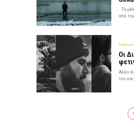
Tα μέλ
από τη
Featured
Οι Δ
φετι
Άλλο έ
του κα
Posts
pagination