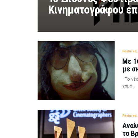
Κινηματογράφου επι
Featured
Με 1
με σ
Το νέο 
χαμό…
Featured
Αναλ
το Β