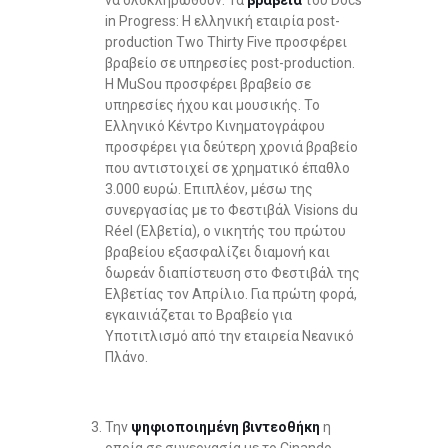
να ολοκληρωθούν. Τα
βραβεία
του Docs
in Progress: Η ελληνική εταιρία post-
production Two Thirty Five προσφέρει
βραβείο σε υπηρεσίες post-production.
Η MuSou προσφέρει βραβείο σε
υπηρεσίες ήχου και μουσικής. Το
Ελληνικό Κέντρο Κινηματογράφου
προσφέρει για δεύτερη χρονιά βραβείο
που αντιστοιχεί σε χρηματικό έπαθλο
3.000 ευρώ. Επιπλέον, μέσω της
συνεργασίας με το Φεστιβάλ Visions du
Réel (Ελβετία), ο νικητής του πρώτου
βραβείου εξασφαλίζει διαμονή και
δωρεάν διαπίστευση στο Φεστιβάλ της
Ελβετίας τον Απρίλιο. Για πρώτη φορά,
εγκαινιάζεται το Βραβείο για
Υποτιτλισμό από την εταιρεία Νεανικό
Πλάνο.
Την
ψηφιοποιημένη βιντεοθήκη
η