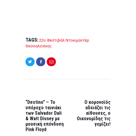
TAGS:
22ο Φεστιβάλ Ντοκιμαντέρ
Θεσσαλονίκης
Post
navigation
PREVIOUS
NEXT
POST:
POST:
“Destino” – Το
Ο κορονοϊός
υπέροχο ταινιάκι
αδειάζει τις
των Salvador Dali
αίθουσες, ο
& Walt Disney με
Οικονομίδης τις
μουσική επένδυση
γεμίζει!
Pink Floyd