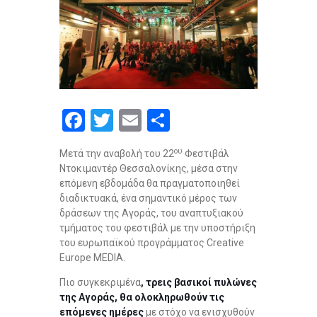
F
T
E
S
a
wi
m
h
ου
Μετά την αναβολή του 22
Φεστιβάλ
ce
tt
ail
ar
Ντοκιμαντέρ Θεσσαλονίκης, μέσα στην
b
er
e
επόμενη εβδομάδα θα πραγματοποιηθεί
διαδικτυακά, ένα σημαντικό μέρος των
o
δράσεων της Αγοράς, του αναπτυξιακού
o
τμήματος του φεστιβάλ με την υποστήριξη
του ευρωπαϊκού προγράμματος Creative
k
Europe MEDIA.
Πιο συγκεκριμένα
, τρεις βασικοί πυλώνες
της Αγοράς, θα ολοκληρωθούν τις
επόμενες ημέρες
με στόχο να ενισχυθούν