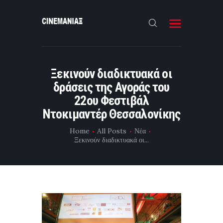
HOME
Ξεκινούν διαδικτυακά οι
ΝΕΑ
δράσεις της Αγοράς του
ΣΥΝΕΝΤΕΥΞΗ
22ου Φεστιβάλ
Ντοκιμαντέρ Θεσσαλονίκης
FILMMAKING
Home
All Posts
Νέα
ΜΙΚΡΟΥ ΜΗΚΟΥΣ
Ξεκινούν διαδικτυακά οι...
EΠΙΚΟΙΝΩΝΙΑ