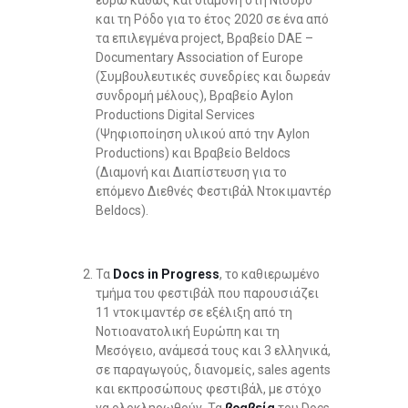
ευρώ καθώς και διαμονή στη Νίσυρο
και τη Ρόδο για το έτος 2020 σε ένα από
τα επιλεγμένα project, Βραβείο DAE –
Documentary Association of Europe
(Συμβουλευτικές συνεδρίες και δωρεάν
συνδρομή μέλους), Βραβείο Aylon
Productions Digital Services
(Ψηφιοποίηση υλικού από την Aylon
Productions) και Βραβείο Beldocs
(Διαμονή και Διαπίστευση για το
επόμενο Διεθνές Φεστιβάλ Ντοκιμαντέρ
Beldocs).
Τα
Docs
in
Progress
, το καθιερωμένο
τμήμα του φεστιβάλ που παρουσιάζει
11 ντοκιμαντέρ σε εξέλιξη από τη
Νοτιοανατολική Ευρώπη και τη
Μεσόγειο, ανάμεσά τους και 3 ελληνικά,
σε παραγωγούς, διανομείς, sales agents
και εκπροσώπους φεστιβάλ, με στόχο