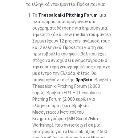
τα ελληνικά ντοκιμαντέρ. Πρόκειται για:
Το
Thessaloniki Pitching Forum
, μια
πλατφόρμα συμπαραγωγών και
συγχρηματοδότησης για δημιουργικά,
τηλεοπτικά και new media ντοκιμαντέρ.
Συμμετέχουν 12 projects, ανάμεσά τους
και 2 ελληνικά. Πρόκειται για τη νέα
πρωτοβουλία του φεστιβάλ που έχει
στόχο να ενισχύσει κινηματογραφικά
την ευρύτερη γεωγραφική μας περιοχή
με κέντρο την Ελλάδα. Φέτος, θα
απονεμηθούν τα εξής
βραβεία:
Βραβείο
Thessaloniki Pitching Forum (2.000
ευρώ), Βραβείο ΕΡΤ – Thessaloniki
Pitching Forum (2.000 ευρώ) για
ελληνικό πρότζεκτ, Βραβείο
Μεσογειακού Ινστιτούτου
Κινηματογράφου (MFI Script2Film
Workshop), που αντιστοιχεί σε μια
υποτροφία για το Doc Lab αξίας 2.500