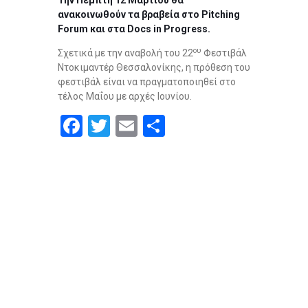
Την Πέμπτη 12 Μαρτίου θα
ανακοινωθούν τα βραβεία στο Pitching
Forum και στα Docs in Progress.
ου
Σχετικά με την αναβολή του 22
Φεστιβάλ
Ντοκιμαντέρ Θεσσαλονίκης, η πρόθεση του
φεστιβάλ είναι να πραγματοποιηθεί στο
τέλος Μαΐου με αρχές Ιουνίου.
F
T
E
S
a
wi
m
h
ce
tt
ail
ar
b
er
e
o
o
k