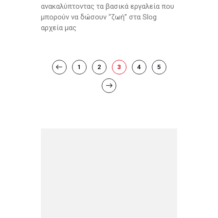
ανακαλύπτοντας τα βασικά εργαλεία που
μπορούν να δώσουν “ζωή” στα Slog
αρχεία μας
Posts
PAGE
1
PAGE
2
<
PAGE
3
PAGE
4
PAGE
5
pagination
>