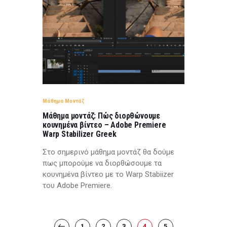
Μάθημα Μοντάζ
Μάθημα μοντάζ: Πώς διορθώνουμε
κουνημένα βίντεο – Adobe Premiere
Warp Stabilizer Greek
Στο σημερινό μάθημα μοντάζ θα δούμε
πως μπορούμε να διορθώσουμε τα
κουνημένα βίντεο με το Warp Stabiizer
του Adobe Premiere.
Posts
PAGE
1
PAGE
2
<
PAGE
3
PAGE
4
PAGE
5