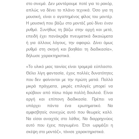
στο σινεμά. Δεν μοντάρουμε ποτέ για το ρακόρ,
απλώς να δένει το πλάνο τεχνικά. Όσο για τη
μουσική, είναι ο αγαπημένος φίλος του μοντέρ.
Η μουσική που βάζω στο μοντάζ μού δίνει έναν
ρυθμό. Συνήθως τη βάζω στην αρχή και μετά,
επειδή έχει πανάκριβα πνευματικά δικαιώματα
ή για άλλους λόγους, την αφαιρώ. Δίνει όμως
ρυθμό στη σκηνή και βοηθάει τη διαδικασία»,
δήλωσε χαρακτηριστικά.
«Το υλικό μιας ταινίας είναι τρομερά εύπλαστο.
Θέλει λίγη φαντασία, έχεις πολλές δυνατότητες
που δεν φαίνονται με την πρώτη ματιά. Πολλά
μικρά πράγματα, μικρές επιλογές μπορεί να
κρύβουν από πίσω πάρα πολλή δουλειά. Είναι
αργή και επίπονη διαδικασία. Πρέπει να
υπάρχει πάντα ένα ερωτηματικό. Να
αμφισβητείς συνεχώς αυτό που θεωρείς καλό.
Να είσαι ανοιχτός στο λάθος. Να διαρρηγνύεις
αυτό που έχεις παγιωμένο. Έτσι ωριμάζει η
σκέψη στο μοντάζ», τόνισε χαρακτηριστικά.