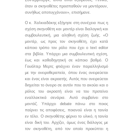
όταν οι σκηνοθέτες προσπαθούν να μοντάρουν,
συνήθως αποτυγχάνουν», επισήμανε.
Ο κ. Χαλκιαδάκης εξήγησε στη συνέχεια πως η
σχέση σκηνοθέτη και μοντέρ είναι διαλογική και
συμβουλευτική, μια αληθινή σχέση ζωής. «Ο
μοντέρ, ως προς τον σκηνοθέτη, έχει κατά
κάποιο τρόπο τον ρόλο που έχει ο
text editor
στα βιβλία. Υπάρχει μια συμβουλευτική σχέση,
έως και καθοδηγητική σε κάποιο βαθμό. Ο
Γουόλτερ Μερτς φτιάχνει έναν παραλληλισμό
με την ονειροθεραπεία, όπου ένας ονειρεύεται
και ένας είναι ακροατής. Αυτός που ονειρεύεται
διηγείται το όνειρο σε αυτόν που το ακούει και ο
ρόλος του ακροατή είναι να του προτείνει
εναλλακτικά σενάρια. Αυτό συμβαίνει στο
μοντάζ. Υπάρχει
debate
πάνω στο ποιος
παίρνει τις αποφάσεις, ποιανού είναι η ταινία
εν τέλει. Ο σκηνοθέτης φέρνει το υλικό, η ταινία
είναι δική του. Αρχίζει, όμως ένας διάλογος με
τον σκηνοθέτη, από τον οποίο προκύπτει η