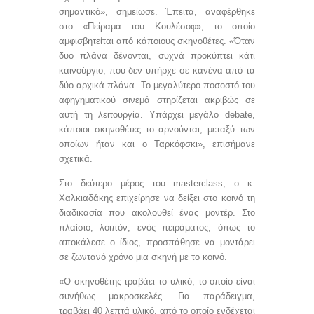
σημαντικό», σημείωσε. Έπειτα, αναφέρθηκε
στο «Πείραμα του Κουλέσοφ», το οποίο
αμφισβητείται από κάποιους σκηνοθέτες. «Όταν
δυο πλάνα δένονται, συχνά προκύπτει κάτι
καινούργιο, που δεν υπήρχε σε κανένα από τα
δύο αρχικά πλάνα. Το μεγαλύτερο ποσοστό του
αφηγηματικού σινεμά στηρίζεται ακριβώς σε
αυτή τη λειτουργία. Υπάρχει μεγάλο
debate
,
κάποιοι σκηνοθέτες το αρνούνται, μεταξύ των
οποίων ήταν και ο Ταρκόφσκι», επισήμανε
σχετικά.
Στο δεύτερο μέρος του
masterclass
, ο κ.
Χαλκιαδάκης επιχείρησε να δείξει στο κοινό τη
διαδικασία που ακολουθεί ένας μοντέρ. Στο
πλαίσιο, λοιπόν, ενός πειράματος, όπως το
αποκάλεσε ο ίδιος, προσπάθησε να μοντάρει
σε ζωντανό χρόνο μια σκηνή με το κοινό.
«Ο σκηνοθέτης τραβάει το υλικό, το οποίο είναι
συνήθως μακροσκελές. Για παράδειγμα,
τραβάει 40 λεπτά υλικό, από το οποίο ενδέχεται