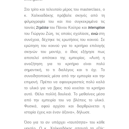
Στο τρίτο και τελευταίο μέρος του
masterclass
, ο
κ. Χαλκιαδάκης πρόβαλε σκηνές από τη
φιλμογραφία του και πιο συγκεκριμένα τις
ταινίες
Στρέλλα
του Πάνου Κούτρα και
Interruption
του Γιώργου Ζώη, τις οποίες σχολίασε
, ενώ
στη
συνέχεια, δέχτηκε τις ερωτήσεις του κοινού. Σε
ερώτηση του κοινού για το κριτήριο επιλογής
σκηνών του μοντέρ, ο ίδιος εξήγησε πως
αποτελεί απότοκο της εμπειρίας. «Αυτή η
αναζήτηση για το κριτήριο είναι πολύ
σημαντική, το τι διαλέγεις και τι όχι. Το
συνειδητοποιείς μέσα από την εμπειρία και την
επιμονή. Πρέπει να αφουγκραστείς πολύ καλά
το υλικό για να βρεις πού κινείται το κριτήριο
αυτό. Θέλει πολλή δουλειά. Το μαθαίνεις μέσα
από την εμπειρία του να βλέπεις το υλικό.
Φυσικά, αφού αρχίσει και διαρθρώνεται η
ιστορία έχεις και έναν άξονα», δήλωσε.
Όσο για το αν υπάρχει «ταυτότητα» του κάθε
μοντέρ, Ο κ. Χαλκιαδάκης απαντά τα εξής: