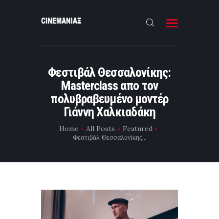
HOME
Φεστιβάλ Θεσσαλονίκης:
ΝΕΑ
Masterclass απο τον
ΣΥΝΕΝΤΕΥΞΗ
πολυβραβευμένο μοντέρ
Γιάννη Χαλκιαδάκη
FILMMAKING
Home
All Posts
Featured
ΜΙΚΡΟΥ ΜΗΚΟΥΣ
Φεστιβάλ Θεσσαλονίκης...
EΠΙΚΟΙΝΩΝΙΑ