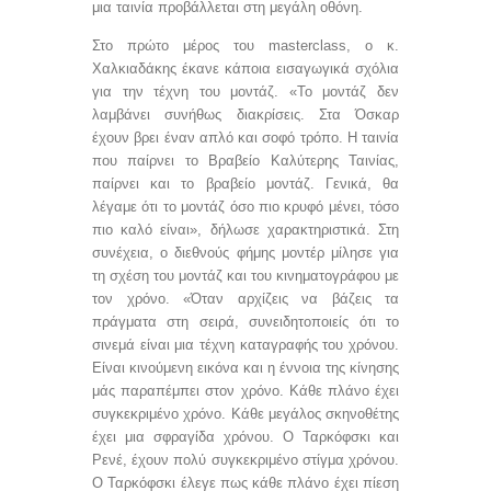
μια ταινία προβάλλεται στη μεγάλη οθόνη.
Στο πρώτο μέρος του
masterclass
, ο κ.
Χαλκιαδάκης έκανε κάποια εισαγωγικά σχόλια
για την τέχνη του μοντάζ. «Το μοντάζ δεν
λαμβάνει συνήθως διακρίσεις. Στα Όσκαρ
έχουν βρει έναν απλό και σοφό τρόπο. Η ταινία
που παίρνει το Βραβείο Καλύτερης Ταινίας,
παίρνει και το βραβείο μοντάζ. Γενικά, θα
λέγαμε ότι το μοντάζ όσο πιο κρυφό μένει, τόσο
πιο καλό είναι», δήλωσε χαρακτηριστικά. Στη
συνέχεια, ο διεθνούς φήμης μοντέρ μίλησε για
τη σχέση του μοντάζ και του κινηματογράφου με
τον χρόνο. «Όταν αρχίζεις να βάζεις τα
πράγματα στη σειρά, συνειδητοποιείς ότι το
σινεμά είναι μια τέχνη καταγραφής του χρόνου.
Είναι κινούμενη εικόνα και η έννοια της κίνησης
μάς παραπέμπει στον χρόνο. Κάθε πλάνο έχει
συγκεκριμένο χρόνο. Κάθε μεγάλος σκηνοθέτης
έχει μια σφραγίδα χρόνου. Ο Ταρκόφσκι και
Ρενέ, έχουν πολύ συγκεκριμένο στίγμα χρόνου.
Ο Ταρκόφσκι έλεγε πως κάθε πλάνο έχει πίεση