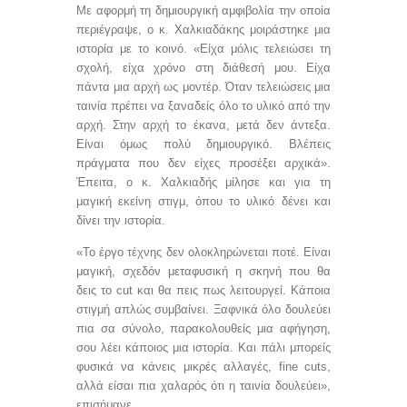
Με αφορμή τη δημιουργική αμφιβολία την οποία
περιέγραψε, ο κ. Χαλκιαδάκης μοιράστηκε μια
ιστορία με το κοινό. «Είχα μόλις τελειώσει τη
σχολή, είχα χρόνο στη διάθεσή μου. Είχα
πάντα μια αρχή ως μοντέρ. Όταν τελειώσεις μια
ταινία πρέπει να ξαναδείς όλο το υλικό από την
αρχή. Στην αρχή το έκανα, μετά δεν άντεξα.
Είναι όμως πολύ δημιουργικό. Βλέπεις
πράγματα που δεν είχες προσέξει αρχικά».
Έπειτα, ο κ. Χαλκιαδής μίλησε και για τη
μαγική εκείνη στιγμ, όπου το υλικό δένει και
δίνει την ιστορία.
«Το έργο τέχνης δεν ολοκληρώνεται ποτέ. Είναι
μαγική, σχεδόν μεταφυσική η σκηνή που θα
δεις το
cut
και θα πεις πως λειτουργεί. Κάποια
στιγμή απλώς συμβαίνει. Ξαφνικά όλο δουλεύει
πια σα σύνολο, παρακολουθείς μια αφήγηση,
σου λέει κάποιος μια ιστορία. Και πάλι μπορείς
φυσικά να κάνεις μικρές αλλαγές,
fine
cuts
,
αλλά είσαι πια χαλαρός ότι η ταινία δουλεύει»,
επισήμανε.