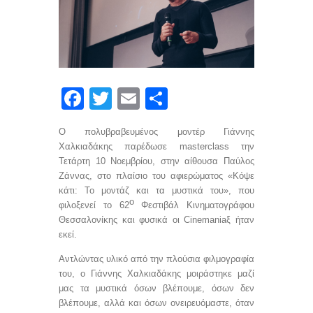
F
T
E
S
a
wi
m
h
O πολυβραβευμένος μοντέρ Γιάννης
ce
tt
ail
ar
Χαλκιαδάκης παρέδωσε
masterclass
την
b
er
e
Τετάρτη 10 Νοεμβρίου, στην αίθουσα Παύλος
Ζάννας, στο πλαίσιο του αφιερώματος «Κόψε
o
κάτι: Το μοντάζ και τα μυστικά του», που
ο
o
φιλοξενεί το 62
Φεστιβάλ Κινηματογράφου
Θεσσαλονίκης και φυσικά οι Cinemaniaξ ήταν
k
εκεί.
Α
ντλώντας υλικό από την πλούσια φιλμογραφία
του, ο Γιάννης Χαλκιαδάκης μοιράστηκε μαζί
μας τα μυστικά όσων βλέπουμε, όσων δεν
βλέπουμε, αλλά και όσων ονειρευόμαστε, όταν