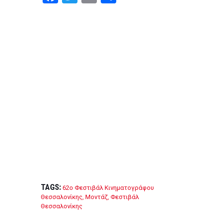
a
wi
m
h
ce
tt
ail
ar
b
er
e
o
o
k
TAGS:
62ο Φεστιβάλ Κινηματογράφου
Θεσσαλονίκης
,
Μοντάζ
,
Φεστιβάλ
Θεσσαλονίκης