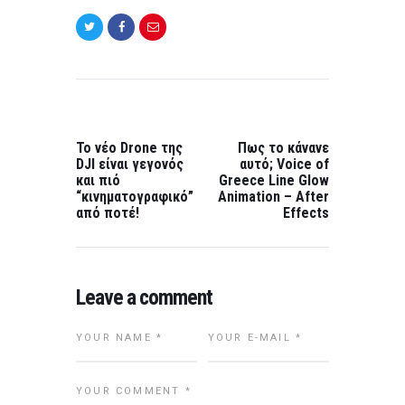
Post
navigation
PREVIOUS
NEXT
POST:
POST:
To νέο Drone της
Πως το κάνανε
DJI είναι γεγονός
αυτό; Voice of
και πιό
Greece Line Glow
“κινηματογραφικό”
Animation – After
από ποτέ!
Effects
Leave a comment