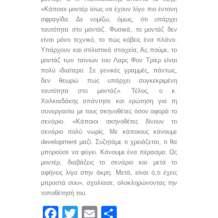
«Κάποιοι μοντέρ ίσως να έχουν λίγο πιο έντονη
σφραγίδα. Δε νομίζω, όμως, ότι υπάρχει
ταυτότητα στο μοντάζ. Φυσικά, το μοντάζ δεν
είναι μόνο τεχνικό, το πώς κόβεις ένα πλάνο.
Υπάρχουν και στιλιστικά στοιχεία, Ας πούμε, το
μοντάζ των ταινιών του Λαρς Φον Τρίερ είναι
πολύ ιδιαίτερο. Σε γενικές γραμμές, πάντως,
δεν θεωρώ πως υπάρχει συγκεκριμένη
ταυτότητα στο μοντάζ». Τέλος, ο κ.
Χαλκιαδάκης απάντησε και ερώτηση για τη
συνεργασία με τους σκηνοθέτες όσον αφορά το
σενάριο. «Κάποιοι σκηνοθέτες δίνουν το
σενάριο πολύ νωρίς. Με κάποιους κάνουμε
development
μαζί. Συζητάμε τι χρειάζεται, τι θα
μπορούσε να φύγει. Κάνουμε ένα πέρασμα. Ως
μοντέρ, διαβάζεις το σενάριο και μετά το
αφήνεις λίγο στην άκρη. Μετά, είναι ό,τι έχεις
μπροστά σου», σχολίασε, ολοκληρώνοντας την
τοποθέτησή του.
F
T
E
S