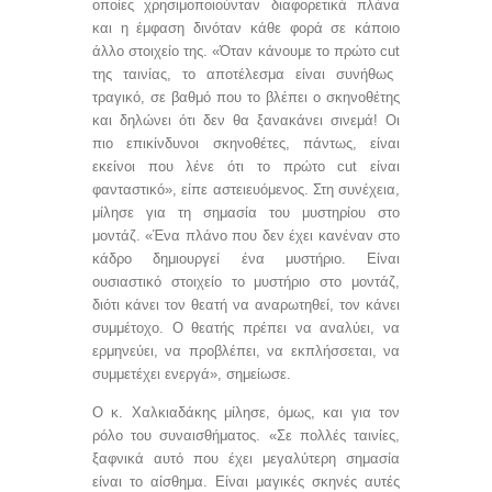
οποίες χρησιμοποιούνταν διαφορετικά πλάνα
και η έμφαση δινόταν κάθε φορά σε κάποιο
άλλο στοιχείο της. «Όταν κάνουμε το πρώτο
cut
της ταινίας, το αποτέλεσμα είναι συνήθως
τραγικό, σε βαθμό που το βλέπει ο σκηνοθέτης
και δηλώνει ότι δεν θα ξανακάνει σινεμά! Οι
πιο επικίνδυνοι σκηνοθέτες, πάντως, είναι
εκείνοι που λένε ότι το πρώτο
cut
είναι
φανταστικό», είπε αστειευόμενος. Στη συνέχεια,
μίλησε για τη σημασία του μυστηρίου στο
μοντάζ. «Ένα πλάνο που δεν έχει κανέναν στο
κάδρο δημιουργεί ένα μυστήριο. Είναι
ουσιαστικό στοιχείο το μυστήριο στο μοντάζ,
διότι κάνει τον θεατή να αναρωτηθεί, τον κάνει
συμμέτοχο. Ο θεατής πρέπει να αναλύει, να
ερμηνεύει, να προβλέπει, να εκπλήσσεται, να
συμμετέχει ενεργά», σημείωσε.
Ο κ. Χαλκιαδάκης μίλησε, όμως, και για τον
ρόλο του συναισθήματος. «Σε πολλές ταινίες,
ξαφνικά αυτό που έχει μεγαλύτερη σημασία
είναι το αίσθημα. Είναι μαγικές σκηνές αυτές