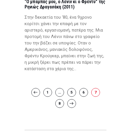
“Ο μπαμπάς μου, ο Λένιν κι ο Φρέντυ” της
Ρηνιώς Δραγασάκη (2011)
Στην δεκαετία του ‘80, ένα 9χρονο
κορίτσι χάνει την επαφή με τον
αριστερό, εργασιομανή, πατέρα της. Μια
προτομή του Λένιν πάνω στο γραφείο
του την βάζει σε υποψίες. Οταν ο
Αμερικάνος, μανιακός δολοφόνος,
Φρέντυ Κρούγκερ, μπαίνει στην ζωή της,
η μικρή ξέρει πως πρέπει να πάρει την
κατάσταση στα χέρια της…
Posts
PAGE
1
…
<
PAGE
5
PAGE
6
PAGE
7
pagination
PAGE
8
>