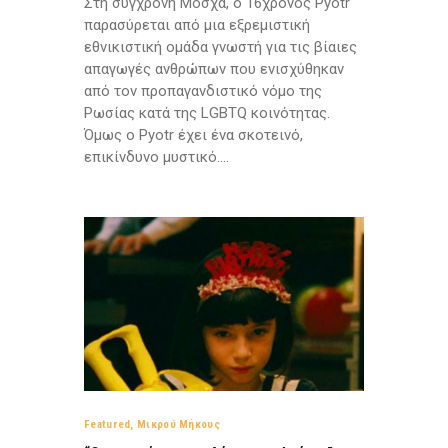
Στη σύγχρονη Μόσχα, ο 16χρονος Pyotr
παρασύρεται από μια εξρεμιστική
εθνικιστική ομάδα γνωστή για τις βίαιες
απαγωγές ανθρώπων που ενισχύθηκαν
από τον προπαγανδιστικό νόμο της
Ρωσίας κατά της LGBTQ κοινότητας.
Όμως ο Pyotr έχει ένα σκοτεινό,
επικίνδυνο μυστικό….
Featured
,
Μικρού Μήκους